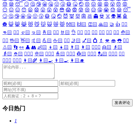
😓
😪
😴
🙄
🤔
🤥
😬
🤐
🤢
🤧
😷
🤒
🤕
😣
😖
😫
😩
😤
😠
😡
😶
😐
😑
😯
😦
😧
😮
😲
😵
😳
😱
😨
😰
😢
😥
🤤
😭
😓
😪
😴
🙄
🤔
🤥
😬
🤐
🤢
🤧
😷
🤒
🤕
😈
👿
👹
👺
💩
👻
💀
☠️
👽
👾
🤖
🎃
😺
😸
😹
😻
😼
😽
🙀
😿
😾
👐🏻
🙌🏻
👏🏻
🙏🏻
🤝
👍
👎🏻
👊🏻
✊🏻
🤛🏻
🤜🏻
🤞🏻
✌🏻
🤘🏻
👌
👈🏻
👉🏻
👆🏻
👇🏻
☝🏻
✋🏻
🤚🏻
🖐🏻
🖖🏻
👋🏻
🤙🏻
💪🏻
🖕🏻
✍🏻
🤳🏻
💅🏻
💍
💄
💋
👄
👅
👂🏻
👃🏻
👣
👀
👤
👥
👶🏻
👦🏻
👧🏻
👨🏻
👩🏻
👱🏻‍♀️
👱🏻
👴🏻
👵🏻
👲🏻
👳🏻‍♀️
👳🏻
👮🏻‍♀️
👮🏻
👷🏻‍♀️
👷🏻
💂🏻‍♀️
💂🏻
🕵🏻‍♀️
🕵🏻
👩🏻‍⚕️
👨🏻‍⚕️
👩🏻‍🌾
👩🏻‍🍳
👨🏻‍🍳
👩🏻‍🎓
今日热门
1