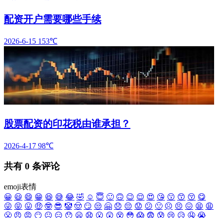
配资开户需要哪些手续
2026-6-15
153℃
股票配资的印花税由谁承担？
2026-4-17
98℃
共有
0
条评论
emoji表情
😀
😃
😄
😁
😆
😅
😂
🤣
☺️
😇
🙂
🙃
😉
😌
😍
😘
😗
😙
😚
😋
😜
😝
😛
🤑
🤓
😎
🤡
🤠
😏
😒
🤗
😞
😔
😟
😕
🙁
☹️
😣
😖
😫
😩
😤
😠
😡
😶
😐
😑
😯
😦
😧
😮
😲
😵
😳
😱
😨
😰
😢
😥
🤤
😭