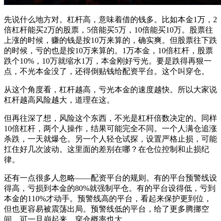
先说什么地方对。杠杆高，意味着借的钱多。比如本金1万，2
倍杠杆能买2万的股票，5倍能买5万，10倍能买10万。股票往
上涨的时候，赚的钱是按10万来算的，确实爽。但股票往下跌
的时候，亏的也是按10万来算的。1万本金，10倍杠杆，股票
跌个10%，10万就缩水1万，本金刚好亏光。要是跌得再狠一
点，不光本金没了，还得倒贴钱给配资平台。这个叫穿仓。
从这个角度看，杠杆越高，亏光本金的速度越快。所以大家说
杠杆越高风险越大，道理在这。
但再往深了想，风险这个东西，不光是杠杆倍数决定的。同样
10倍杠杆，两个人操作，结果可能完全不同。一个人满仓追涨
杀跌，一天就爆仓。另一个人轻仓试探，设置严格止损，可能
扛住好几次波动。这里面的差别在哪？在仓位控制和止损纪
律。
还有一点很多人忽略——配资平台的规则。有的平台预警线设
得高，亏损到本金的80%就强制平仓。有的平台设得低，亏到
本金的110%才动手。预警线高的平台，看起来保护更到位，
但也更容易被震荡出局。预警线低的平台，给了更多腾挪空
间，可一旦崩起来，穿仓概率也大。