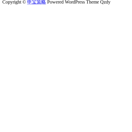
Copyright ©
申宝策略
Powered WordPress Theme Qzdy