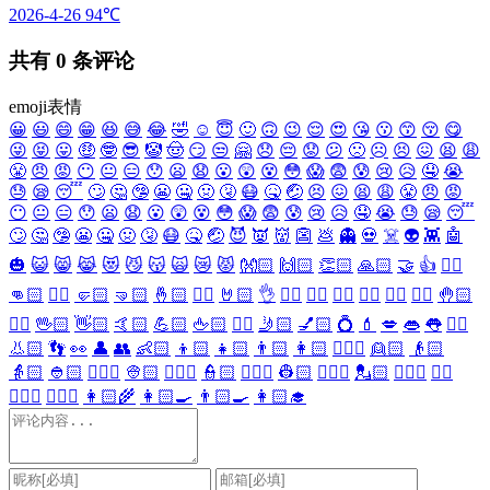
2026-4-26
94℃
共有
0
条评论
emoji表情
😀
😃
😄
😁
😆
😅
😂
🤣
☺️
😇
🙂
🙃
😉
😌
😍
😘
😗
😙
😚
😋
😜
😝
😛
🤑
🤓
😎
🤡
🤠
😏
😒
🤗
😞
😔
😟
😕
🙁
☹️
😣
😖
😫
😩
😤
😠
😡
😶
😐
😑
😯
😦
😧
😮
😲
😵
😳
😱
😨
😰
😢
😥
🤤
😭
😓
😪
😴
🙄
🤔
🤥
😬
🤐
🤢
🤧
😷
🤒
🤕
😣
😖
😫
😩
😤
😠
😡
😶
😐
😑
😯
😦
😧
😮
😲
😵
😳
😱
😨
😰
😢
😥
🤤
😭
😓
😪
😴
🙄
🤔
🤥
😬
🤐
🤢
🤧
😷
🤒
🤕
😈
👿
👹
👺
💩
👻
💀
☠️
👽
👾
🤖
🎃
😺
😸
😹
😻
😼
😽
🙀
😿
😾
👐🏻
🙌🏻
👏🏻
🙏🏻
🤝
👍
👎🏻
👊🏻
✊🏻
🤛🏻
🤜🏻
🤞🏻
✌🏻
🤘🏻
👌
👈🏻
👉🏻
👆🏻
👇🏻
☝🏻
✋🏻
🤚🏻
🖐🏻
🖖🏻
👋🏻
🤙🏻
💪🏻
🖕🏻
✍🏻
🤳🏻
💅🏻
💍
💄
💋
👄
👅
👂🏻
👃🏻
👣
👀
👤
👥
👶🏻
👦🏻
👧🏻
👨🏻
👩🏻
👱🏻‍♀️
👱🏻
👴🏻
👵🏻
👲🏻
👳🏻‍♀️
👳🏻
👮🏻‍♀️
👮🏻
👷🏻‍♀️
👷🏻
💂🏻‍♀️
💂🏻
🕵🏻‍♀️
🕵🏻
👩🏻‍⚕️
👨🏻‍⚕️
👩🏻‍🌾
👩🏻‍🍳
👨🏻‍🍳
👩🏻‍🎓