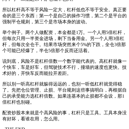
所以杠杆高不等于风险一定大，杠杆低也不等于安全。真正要
命的是三个东西：第一个是自己的操作习惯，第二个是平台的
强制平仓规则，第三个是市场本身的波动。
举个例子。两个人做配资，本金都是1万。一个人用5倍杠杆，
但每次只用一半资金进场，剩下当备用金。另一个人用3倍杠
杆，但每次全仓干。结果市场突然来个5%的下跌，全仓3倍那
个可能已经爆了，半仓5倍那个反而还活着。
说到底，风险不是杠杆倍数一个数字能代表的。高杠杆就像一
个快车，车是好车，但驾驶技术不行，撞墙的速度也更快。技
术好的，开快车反而能拉开差距。
所以别一听高杠杆就躲得远远的，也别一听低杠杆就觉得稳
了。先把仓位管理、止损、平台规则这些事搞明白，再根据自
己的承受能力选杠杆倍数。如果连基本的止损都不会设，那1
倍杠杆也别碰。
配资炒股本来就是个高风险的事，杠杆只是工具。工具本身没
有好坏，看谁在用，怎么用。