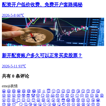
配资开户低价收费、免费开户套路揭秘
2026-5-8
66℃
新开配资账户多久可以正常买卖股票？
2026-5-11
93℃
共有
0
条评论
emoji表情
😀
😃
😄
😁
😆
😅
😂
🤣
☺️
😇
🙂
🙃
😉
😌
😍
😘
😗
😙
😚
😋
😜
😝
😛
🤑
🤓
😎
🤡
🤠
😏
😒
🤗
😞
😔
😟
😕
🙁
☹️
😣
😖
😫
😩
😤
😠
😡
😶
😐
😑
😯
😦
😧
😮
😲
😵
😳
😱
😨
😰
😢
😥
🤤
😭
😓
😪
😴
🙄
🤔
🤥
😬
🤐
🤢
🤧
😷
🤒
🤕
😣
😖
😫
😩
😤
😠
😡