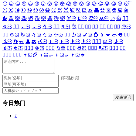
😶
😐
😑
😯
😦
😧
😮
😲
😵
😳
😱
😨
😰
😢
😥
🤤
😭
😓
😪
😴
🙄
🤔
🤥
😬
🤐
🤢
🤧
😷
🤒
🤕
😈
👿
👹
👺
💩
👻
💀
☠️
👽
👾
🤖
🎃
😺
😸
😹
😻
😼
😽
🙀
😿
😾
👐🏻
🙌🏻
👏🏻
🙏🏻
🤝
👍
👎🏻
👊🏻
✊🏻
🤛🏻
🤜🏻
🤞🏻
✌🏻
🤘🏻
👌
👈🏻
👉🏻
👆🏻
👇🏻
☝🏻
✋🏻
🤚🏻
🖐🏻
🖖🏻
👋🏻
🤙🏻
💪🏻
🖕🏻
✍🏻
🤳🏻
💅🏻
💍
💄
💋
👄
👅
👂🏻
👃🏻
👣
👀
👤
👥
👶🏻
👦🏻
👧🏻
👨🏻
👩🏻
👱🏻‍♀️
👱🏻
👴🏻
👵🏻
👲🏻
👳🏻‍♀️
👳🏻
👮🏻‍♀️
👮🏻
👷🏻‍♀️
👷🏻
💂🏻‍♀️
💂🏻
🕵🏻‍♀️
🕵🏻
👩🏻‍⚕️
👨🏻‍⚕️
👩🏻‍🌾
👩🏻‍🍳
👨🏻‍🍳
👩🏻‍🎓
今日热门
1