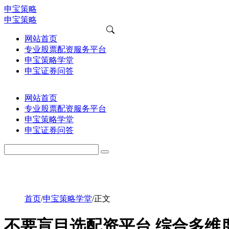
申宝策略
申宝策略
网站首页
专业股票配资服务平台
申宝策略学堂
申宝证券问答
网站首页
专业股票配资服务平台
申宝策略学堂
申宝证券问答
首页
/
申宝策略学堂
/
正文
不要盲目选配资平台 综合多维