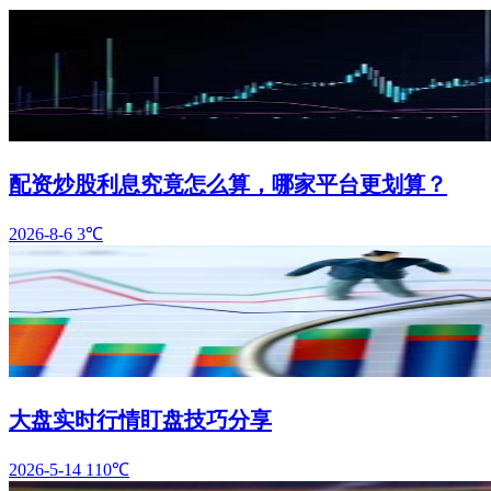
配资炒股利息究竟怎么算，哪家平台更划算？
2026-8-6
3℃
大盘实时行情盯盘技巧分享
2026-5-14
110℃