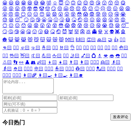
😀
😃
😄
😁
😆
😅
😂
🤣
☺️
😇
🙂
🙃
😉
😌
😍
😘
😗
😙
😚
😋
😜
😝
😛
🤑
🤓
😎
🤡
🤠
😏
😒
🤗
😞
😔
😟
😕
🙁
☹️
😣
😖
😫
😩
😤
😠
😡
😶
😐
😑
😯
😦
😧
😮
😲
😵
😳
😱
😨
😰
😢
😥
🤤
😭
😓
😪
😴
🙄
🤔
🤥
😬
🤐
🤢
🤧
😷
🤒
🤕
😣
😖
😫
😩
😤
😠
😡
😶
😐
😑
😯
😦
😧
😮
😲
😵
😳
😱
😨
😰
😢
😥
🤤
😭
😓
😪
😴
🙄
🤔
🤥
😬
🤐
🤢
🤧
😷
🤒
🤕
😈
👿
👹
👺
💩
👻
💀
☠️
👽
👾
🤖
🎃
😺
😸
😹
😻
😼
😽
🙀
😿
😾
👐🏻
🙌🏻
👏🏻
🙏🏻
🤝
👍
👎🏻
👊🏻
✊🏻
🤛🏻
🤜🏻
🤞🏻
✌🏻
🤘🏻
👌
👈🏻
👉🏻
👆🏻
👇🏻
☝🏻
✋🏻
🤚🏻
🖐🏻
🖖🏻
👋🏻
🤙🏻
💪🏻
🖕🏻
✍🏻
🤳🏻
💅🏻
💍
💄
💋
👄
👅
👂🏻
👃🏻
👣
👀
👤
👥
👶🏻
👦🏻
👧🏻
👨🏻
👩🏻
👱🏻‍♀️
👱🏻
👴🏻
👵🏻
👲🏻
👳🏻‍♀️
👳🏻
👮🏻‍♀️
👮🏻
👷🏻‍♀️
👷🏻
💂🏻‍♀️
💂🏻
🕵🏻‍♀️
🕵🏻
👩🏻‍⚕️
👨🏻‍⚕️
👩🏻‍🌾
👩🏻‍🍳
👨🏻‍🍳
👩🏻‍🎓
今日热门