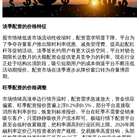
淡季配资的价格特征
股市情绪低迷市场流动性收缩时，配资需求明显下降。平台为
了争夺存量客户推出限时利率优惠、减免管理费、提高起配杠
杆等促销活动。淡季签长约用户有更大议价空间，平台对锁仓
期限长达数月的大额配资会提供更具竞争力的利率。现在行业
正处于结构出清阶段，吸引短期用户的成本倒逼平台不断压低
活动期报价。配资市场在淡季逐步从降价窗口转为存量博弈
期。
旺季配资的价格调整
市场情绪高涨单边行情升温时，配资需求急速放大，资金供应
偏紧。旺季配资报价普遍上浮0.2%到0.5%，部分平台直接取
消所有利率折扣，恢复到标准报价。平台在旺季不需要促销来
吸引客户，只需静静吸收开户流水即可。极端行情下配资平台
甚至会临时收紧额度，把利率调高到行业区间上限。2026年两
融利率定价已与投资者的资产规模、交易频率高度挂钩，头部