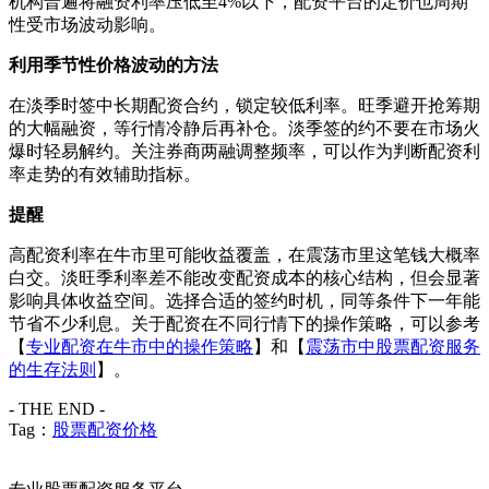
机构普遍将融资利率压低至4%以下，配资平台的定价也周期
性受市场波动影响。
利用季节性价格波动的方法
在淡季时签中长期配资合约，锁定较低利率。旺季避开抢筹期
的大幅融资，等行情冷静后再补仓。淡季签的约不要在市场火
爆时轻易解约。关注券商两融调整频率，可以作为判断配资利
率走势的有效辅助指标。
提醒
高配资利率在牛市里可能收益覆盖，在震荡市里这笔钱大概率
白交。淡旺季利率差不能改变配资成本的核心结构，但会显著
影响具体收益空间。选择合适的签约时机，同等条件下一年能
节省不少利息。关于配资在不同行情下的操作策略，可以参考
【
专业配资在牛市中的操作策略
】和【
震荡市中股票配资服务
的生存法则
】。
- THE END -
Tag：
股票配资价格