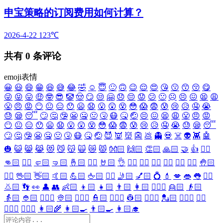
申宝策略的订阅费用如何计算？
2026-4-22
123℃
共有
0
条评论
emoji表情
😀
😃
😄
😁
😆
😅
😂
🤣
☺️
😇
🙂
🙃
😉
😌
😍
😘
😗
😙
😚
😋
😜
😝
😛
🤑
🤓
😎
🤡
🤠
😏
😒
🤗
😞
😔
😟
😕
🙁
☹️
😣
😖
😫
😩
😤
😠
😡
😶
😐
😑
😯
😦
😧
😮
😲
😵
😳
😱
😨
😰
😢
😥
🤤
😭
😓
😪
😴
🙄
🤔
🤥
😬
🤐
🤢
🤧
😷
🤒
🤕
😣
😖
😫
😩
😤
😠
😡
😶
😐
😑
😯
😦
😧
😮
😲
😵
😳
😱
😨
😰
😢
😥
🤤
😭
😓
😪
😴
🙄
🤔
🤥
😬
🤐
🤢
🤧
😷
🤒
🤕
😈
👿
👹
👺
💩
👻
💀
☠️
👽
👾
🤖
🎃
😺
😸
😹
😻
😼
😽
🙀
😿
😾
👐🏻
🙌🏻
👏🏻
🙏🏻
🤝
👍
👎🏻
👊🏻
✊🏻
🤛🏻
🤜🏻
🤞🏻
✌🏻
🤘🏻
👌
👈🏻
👉🏻
👆🏻
👇🏻
☝🏻
✋🏻
🤚🏻
🖐🏻
🖖🏻
👋🏻
🤙🏻
💪🏻
🖕🏻
✍🏻
🤳🏻
💅🏻
💍
💄
💋
👄
👅
👂🏻
👃🏻
👣
👀
👤
👥
👶🏻
👦🏻
👧🏻
👨🏻
👩🏻
👱🏻‍♀️
👱🏻
👴🏻
👵🏻
👲🏻
👳🏻‍♀️
👳🏻
👮🏻‍♀️
👮🏻
👷🏻‍♀️
👷🏻
💂🏻‍♀️
💂🏻
🕵🏻‍♀️
🕵🏻
👩🏻‍⚕️
👨🏻‍⚕️
👩🏻‍🌾
👩🏻‍🍳
👨🏻‍🍳
👩🏻‍🎓