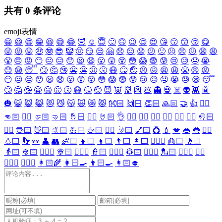
共有
0
条评论
emoji表情
😀
😃
😄
😁
😆
😅
😂
🤣
☺️
😇
🙂
🙃
😉
😌
😍
😘
😗
😙
😚
😋
😜
😝
😛
🤑
🤓
😎
🤡
🤠
😏
😒
🤗
😞
😔
😟
😕
🙁
☹️
😣
😖
😫
😩
😤
😠
😡
😶
😐
😑
😯
😦
😧
😮
😲
😵
😳
😱
😨
😰
😢
😥
🤤
😭
😓
😪
😴
🙄
🤔
🤥
😬
🤐
🤢
🤧
😷
🤒
🤕
😣
😖
😫
😩
😤
😠
😡
😶
😐
😑
😯
😦
😧
😮
😲
😵
😳
😱
😨
😰
😢
😥
🤤
😭
😓
😪
😴
🙄
🤔
🤥
😬
🤐
🤢
🤧
😷
🤒
🤕
😈
👿
👹
👺
💩
👻
💀
☠️
👽
👾
🤖
🎃
😺
😸
😹
😻
😼
😽
🙀
😿
😾
👐🏻
🙌🏻
👏🏻
🙏🏻
🤝
👍
👎🏻
👊🏻
✊🏻
🤛🏻
🤜🏻
🤞🏻
✌🏻
🤘🏻
👌
👈🏻
👉🏻
👆🏻
👇🏻
☝🏻
✋🏻
🤚🏻
🖐🏻
🖖🏻
👋🏻
🤙🏻
💪🏻
🖕🏻
✍🏻
🤳🏻
💅🏻
💍
💄
💋
👄
👅
👂🏻
👃🏻
👣
👀
👤
👥
👶🏻
👦🏻
👧🏻
👨🏻
👩🏻
👱🏻‍♀️
👱🏻
👴🏻
👵🏻
👲🏻
👳🏻‍♀️
👳🏻
👮🏻‍♀️
👮🏻
👷🏻‍♀️
👷🏻
💂🏻‍♀️
💂🏻
🕵🏻‍♀️
🕵🏻
👩🏻‍⚕️
👨🏻‍⚕️
👩🏻‍🌾
👩🏻‍🍳
👨🏻‍🍳
👩🏻‍🎓