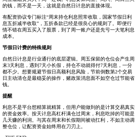
的钱，而不是一天，这就是自然日计息的直接体现。
有配资协议专门标注“周末持仓利息照常收取，国家节假日利
息五折减半收取”，五折条款已经是很良心的规则了。即便行
情不错在周五买入了股票，到了周一账户还是先亏一大笔利息
成本。
节假日计费的特殊规则
自然日计息是行业通行的底层逻辑。周五保留的仓位会产生周
末3天利息，遇到7天小长假，持仓不动就得付7天利息，一分
都不少。想要规避节假日高额利息风险，节前倒数第2个交易
日主动清仓是最稳妥的操作，赌政策消息面不如空仓过节能省
钱。
提醒
利息不是平台想精算就精算，但用户能做到的是计算交易真实
的资金效率。按天计息高杠杆满仓过周末，利息吃掉的可能是
几天赚的利润。与其在周末和长假期间被动扛利，不如主动调
整仓位，让配资资金始终用在刀刃上。