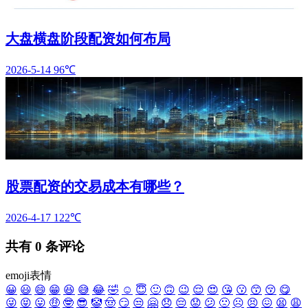
大盘横盘阶段配资如何布局
2026-5-14
96℃
股票配资的交易成本有哪些？
2026-4-17
122℃
共有
0
条评论
emoji表情
😀
😃
😄
😁
😆
😅
😂
🤣
☺️
😇
🙂
🙃
😉
😌
😍
😘
😗
😙
😚
😋
😜
😝
😛
🤑
🤓
😎
🤡
🤠
😏
😒
🤗
😞
😔
😟
😕
🙁
☹️
😣
😖
😫
😩