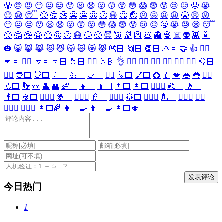
😤
😠
😡
😶
😐
😑
😯
😦
😧
😮
😲
😵
😳
😱
😨
😰
😢
😥
🤤
😭
😓
😪
😴
🙄
🤔
🤥
😬
🤐
🤢
🤧
😷
🤒
🤕
😣
😖
😫
😩
😤
😠
😡
😶
😐
😑
😯
😦
😧
😮
😲
😵
😳
😱
😨
😰
😢
😥
🤤
😭
😓
😪
😴
🙄
🤔
🤥
😬
🤐
🤢
🤧
😷
🤒
🤕
😈
👿
👹
👺
💩
👻
💀
☠️
👽
👾
🤖
🎃
😺
😸
😹
😻
😼
😽
🙀
😿
😾
👐🏻
🙌🏻
👏🏻
🙏🏻
🤝
👍
👎🏻
👊🏻
✊🏻
🤛🏻
🤜🏻
🤞🏻
✌🏻
🤘🏻
👌
👈🏻
👉🏻
👆🏻
👇🏻
☝🏻
✋🏻
🤚🏻
🖐🏻
🖖🏻
👋🏻
🤙🏻
💪🏻
🖕🏻
✍🏻
🤳🏻
💅🏻
💍
💄
💋
👄
👅
👂🏻
👃🏻
👣
👀
👤
👥
👶🏻
👦🏻
👧🏻
👨🏻
👩🏻
👱🏻‍♀️
👱🏻
👴🏻
👵🏻
👲🏻
👳🏻‍♀️
👳🏻
👮🏻‍♀️
👮🏻
👷🏻‍♀️
👷🏻
💂🏻‍♀️
💂🏻
🕵🏻‍♀️
🕵🏻
👩🏻‍⚕️
👨🏻‍⚕️
👩🏻‍🌾
👩🏻‍🍳
👨🏻‍🍳
👩🏻‍🎓
今日热门
1