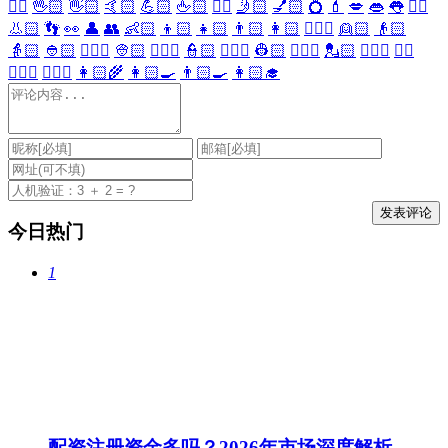
🖐🏻
🖖🏻
👋🏻
🤙🏻
💪🏻
🖕🏻
✍🏻
🤳🏻
💅🏻
💍
💄
💋
👄
👅
👂🏻
👃🏻
👣
👀
👤
👥
👶🏻
👦🏻
👧🏻
👨🏻
👩🏻
👱🏻‍♀️
👱🏻
👴🏻
👵🏻
👲🏻
👳🏻‍♀️
👳🏻
👮🏻‍♀️
👮🏻
👷🏻‍♀️
👷🏻
💂🏻‍♀️
💂🏻
🕵🏻‍♀️
🕵🏻
👩🏻‍⚕️
👨🏻‍⚕️
👩🏻‍🌾
👩🏻‍🍳
👨🏻‍🍳
👩🏻‍🎓
今日热门
1
配资注册资金多吗？2026年市场深度解析