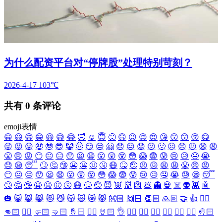
为什么配资平台对“停牌股”处理特别苛刻？
2026-4-17
103℃
共有
0
条评论
emoji表情
😀
😃
😄
😁
😆
😅
😂
🤣
☺️
😇
🙂
🙃
😉
😌
😍
😘
😗
😙
😚
😋
😜
😝
😛
🤑
🤓
😎
🤡
🤠
😏
😒
🤗
😞
😔
😟
😕
🙁
☹️
😣
😖
😫
😩
😤
😠
😡
😶
😐
😑
😯
😦
😧
😮
😲
😵
😳
😱
😨
😰
😢
😥
🤤
😭
😓
😪
😴
🙄
🤔
🤥
😬
🤐
🤢
🤧
😷
🤒
🤕
😣
😖
😫
😩
😤
😠
😡
😶
😐
😑
😯
😦
😧
😮
😲
😵
😳
😱
😨
😰
😢
😥
🤤
😭
😓
😪
😴
🙄
🤔
🤥
😬
🤐
🤢
🤧
😷
🤒
🤕
😈
👿
👹
👺
💩
👻
💀
☠️
👽
👾
🤖
🎃
😺
😸
😹
😻
😼
😽
🙀
😿
😾
👐🏻
🙌🏻
👏🏻
🙏🏻
🤝
👍
👎🏻
👊🏻
✊🏻
🤛🏻
🤜🏻
🤞🏻
✌🏻
🤘🏻
👌
👈🏻
👉🏻
👆🏻
👇🏻
☝🏻
✋🏻
🤚🏻