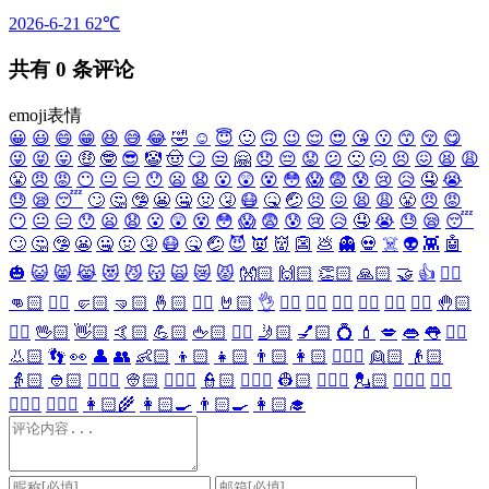
2026-6-21
62℃
共有
0
条评论
emoji表情
😀
😃
😄
😁
😆
😅
😂
🤣
☺️
😇
🙂
🙃
😉
😌
😍
😘
😗
😙
😚
😋
😜
😝
😛
🤑
🤓
😎
🤡
🤠
😏
😒
🤗
😞
😔
😟
😕
🙁
☹️
😣
😖
😫
😩
😤
😠
😡
😶
😐
😑
😯
😦
😧
😮
😲
😵
😳
😱
😨
😰
😢
😥
🤤
😭
😓
😪
😴
🙄
🤔
🤥
😬
🤐
🤢
🤧
😷
🤒
🤕
😣
😖
😫
😩
😤
😠
😡
😶
😐
😑
😯
😦
😧
😮
😲
😵
😳
😱
😨
😰
😢
😥
🤤
😭
😓
😪
😴
🙄
🤔
🤥
😬
🤐
🤢
🤧
😷
🤒
🤕
😈
👿
👹
👺
💩
👻
💀
☠️
👽
👾
🤖
🎃
😺
😸
😹
😻
😼
😽
🙀
😿
😾
👐🏻
🙌🏻
👏🏻
🙏🏻
🤝
👍
👎🏻
👊🏻
✊🏻
🤛🏻
🤜🏻
🤞🏻
✌🏻
🤘🏻
👌
👈🏻
👉🏻
👆🏻
👇🏻
☝🏻
✋🏻
🤚🏻
🖐🏻
🖖🏻
👋🏻
🤙🏻
💪🏻
🖕🏻
✍🏻
🤳🏻
💅🏻
💍
💄
💋
👄
👅
👂🏻
👃🏻
👣
👀
👤
👥
👶🏻
👦🏻
👧🏻
👨🏻
👩🏻
👱🏻‍♀️
👱🏻
👴🏻
👵🏻
👲🏻
👳🏻‍♀️
👳🏻
👮🏻‍♀️
👮🏻
👷🏻‍♀️
👷🏻
💂🏻‍♀️
💂🏻
🕵🏻‍♀️
🕵🏻
👩🏻‍⚕️
👨🏻‍⚕️
👩🏻‍🌾
👩🏻‍🍳
👨🏻‍🍳
👩🏻‍🎓