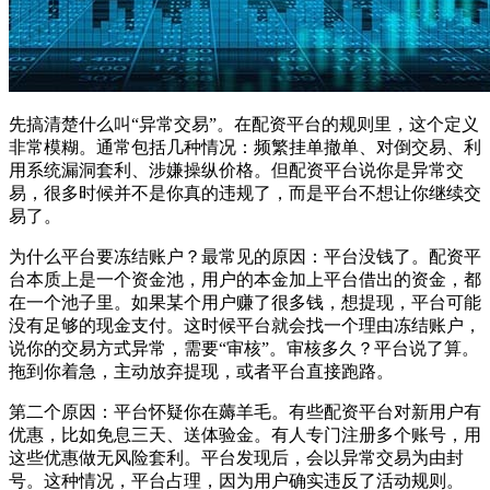
先搞清楚什么叫“异常交易”。在配资平台的规则里，这个定义
非常模糊。通常包括几种情况：频繁挂单撤单、对倒交易、利
用系统漏洞套利、涉嫌操纵价格。但配资平台说你是异常交
易，很多时候并不是你真的违规了，而是平台不想让你继续交
易了。
为什么平台要冻结账户？最常见的原因：平台没钱了。配资平
台本质上是一个资金池，用户的本金加上平台借出的资金，都
在一个池子里。如果某个用户赚了很多钱，想提现，平台可能
没有足够的现金支付。这时候平台就会找一个理由冻结账户，
说你的交易方式异常，需要“审核”。审核多久？平台说了算。
拖到你着急，主动放弃提现，或者平台直接跑路。
第二个原因：平台怀疑你在薅羊毛。有些配资平台对新用户有
优惠，比如免息三天、送体验金。有人专门注册多个账号，用
这些优惠做无风险套利。平台发现后，会以异常交易为由封
号。这种情况，平台占理，因为用户确实违反了活动规则。