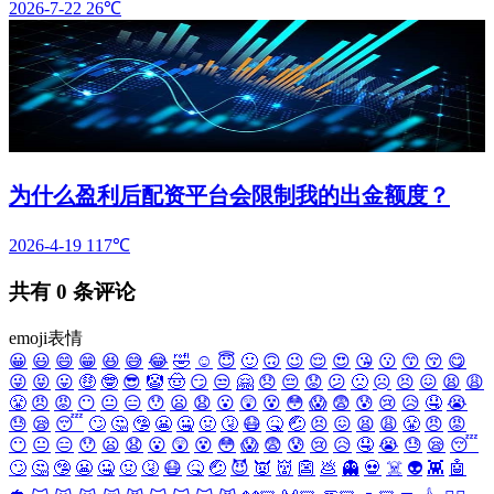
2026-7-22
26℃
为什么盈利后配资平台会限制我的出金额度？
2026-4-19
117℃
共有
0
条评论
emoji表情
😀
😃
😄
😁
😆
😅
😂
🤣
☺️
😇
🙂
🙃
😉
😌
😍
😘
😗
😙
😚
😋
😜
😝
😛
🤑
🤓
😎
🤡
🤠
😏
😒
🤗
😞
😔
😟
😕
🙁
☹️
😣
😖
😫
😩
😤
😠
😡
😶
😐
😑
😯
😦
😧
😮
😲
😵
😳
😱
😨
😰
😢
😥
🤤
😭
😓
😪
😴
🙄
🤔
🤥
😬
🤐
🤢
🤧
😷
🤒
🤕
😣
😖
😫
😩
😤
😠
😡
😶
😐
😑
😯
😦
😧
😮
😲
😵
😳
😱
😨
😰
😢
😥
🤤
😭
😓
😪
😴
🙄
🤔
🤥
😬
🤐
🤢
🤧
😷
🤒
🤕
😈
👿
👹
👺
💩
👻
💀
☠️
👽
👾
🤖