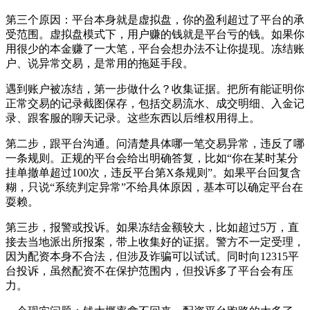
第三个原因：平台本身就是虚拟盘，你的盈利超过了平台的承
受范围。虚拟盘模式下，用户赚的钱就是平台亏的钱。如果你
用很少的本金赚了一大笔，平台会想办法不让你提现。冻结账
户、说异常交易，是常用的拖延手段。
遇到账户被冻结，第一步做什么？收集证据。把所有能证明你
正常交易的记录截图保存，包括交易流水、成交明细、入金记
录、跟客服的聊天记录。这些东西以后维权用得上。
第二步，跟平台沟通。问清楚具体哪一笔交易异常，违反了哪
一条规则。正规的平台会给出明确答复，比如“你在某时某分
挂单撤单超过100次，违反平台第X条规则”。如果平台回复含
糊，只说“系统判定异常”不给具体原因，基本可以确定平台在
耍赖。
第三步，报警或投诉。如果冻结金额较大，比如超过5万，直
接去当地派出所报案，带上收集好的证据。警方不一定受理，
因为配资本身不合法，但涉及诈骗可以试试。同时向12315平
台投诉，虽然配资不在保护范围内，但投诉多了平台会有压
力。