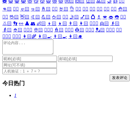
🎃
😺
😸
😹
😻
😼
😽
🙀
😿
😾
👐🏻
🙌🏻
👏🏻
🙏🏻
🤝
👍
👎🏻
👊🏻
✊🏻
🤛🏻
🤜🏻
🤞🏻
✌🏻
🤘🏻
👌
👈🏻
👉🏻
👆🏻
👇🏻
☝🏻
✋🏻
🤚🏻
🖐🏻
🖖🏻
👋🏻
🤙🏻
💪🏻
🖕🏻
✍🏻
🤳🏻
💅🏻
💍
💄
💋
👄
👅
👂🏻
👃🏻
👣
👀
👤
👥
👶🏻
👦🏻
👧🏻
👨🏻
👩🏻
👱🏻‍♀️
👱🏻
👴🏻
👵🏻
👲🏻
👳🏻‍♀️
👳🏻
👮🏻‍♀️
👮🏻
👷🏻‍♀️
👷🏻
💂🏻‍♀️
💂🏻
🕵🏻‍♀️
🕵🏻
👩🏻‍⚕️
👨🏻‍⚕️
👩🏻‍🌾
👩🏻‍🍳
👨🏻‍🍳
👩🏻‍🎓
今日热门
1