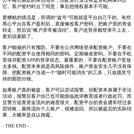
公平格式条款的灰色地带，但配资行业没有监管机构来纠正
它。客户签约时点了同意，事后想维权基本不可能。
更糟糕的情况是，所谓的“盗号”可能就是平台自己干的。有些
黑心平台在客户盈利后，直接修改客户密码，把账户里的资金
转走，然后说“账户异常被冻结”。客户连登录都登录不上去，
更别说索赔了。
客户能做的只有预防。不要在公共网络登录配资账户。不要在
不同的配资平台使用相同的密码。定期修改密码。不要在手机
里保存配资APP的登录状态。最重要的，不要在配资账户里放
太多钱。配资本来就是高风险操作，账户资金安全几乎没有保
障。把配资账户当成一个“随时可能消失”的工具，只放愿意亏
掉的那部分钱。
如果账户真的被盗，客户可以尝试报警。但配资本身属于非法
活动，报警后客户自己也可能面临批评教育或者行政处罚。而
且警方追查资金流向的难度很大，配资平台的资金通常经过多
层转账，最终流向个人账户，很难追回。所以被盗后的实际结
果，大概率是自认倒霉。
- THE END -