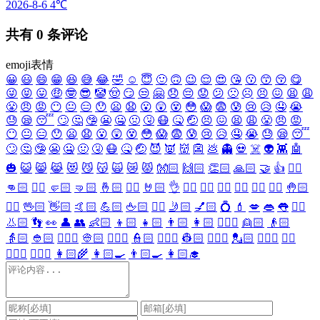
2026-8-6
4℃
共有
0
条评论
emoji表情
😀
😃
😄
😁
😆
😅
😂
🤣
☺️
😇
🙂
🙃
😉
😌
😍
😘
😗
😙
😚
😋
😜
😝
😛
🤑
🤓
😎
🤡
🤠
😏
😒
🤗
😞
😔
😟
😕
🙁
☹️
😣
😖
😫
😩
😤
😠
😡
😶
😐
😑
😯
😦
😧
😮
😲
😵
😳
😱
😨
😰
😢
😥
🤤
😭
😓
😪
😴
🙄
🤔
🤥
😬
🤐
🤢
🤧
😷
🤒
🤕
😣
😖
😫
😩
😤
😠
😡
😶
😐
😑
😯
😦
😧
😮
😲
😵
😳
😱
😨
😰
😢
😥
🤤
😭
😓
😪
😴
🙄
🤔
🤥
😬
🤐
🤢
🤧
😷
🤒
🤕
😈
👿
👹
👺
💩
👻
💀
☠️
👽
👾
🤖
🎃
😺
😸
😹
😻
😼
😽
🙀
😿
😾
👐🏻
🙌🏻
👏🏻
🙏🏻
🤝
👍
👎🏻
👊🏻
✊🏻
🤛🏻
🤜🏻
🤞🏻
✌🏻
🤘🏻
👌
👈🏻
👉🏻
👆🏻
👇🏻
☝🏻
✋🏻
🤚🏻
🖐🏻
🖖🏻
👋🏻
🤙🏻
💪🏻
🖕🏻
✍🏻
🤳🏻
💅🏻
💍
💄
💋
👄
👅
👂🏻
👃🏻
👣
👀
👤
👥
👶🏻
👦🏻
👧🏻
👨🏻
👩🏻
👱🏻‍♀️
👱🏻
👴🏻
👵🏻
👲🏻
👳🏻‍♀️
👳🏻
👮🏻‍♀️
👮🏻
👷🏻‍♀️
👷🏻
💂🏻‍♀️
💂🏻
🕵🏻‍♀️
🕵🏻
👩🏻‍⚕️
👨🏻‍⚕️
👩🏻‍🌾
👩🏻‍🍳
👨🏻‍🍳
👩🏻‍🎓