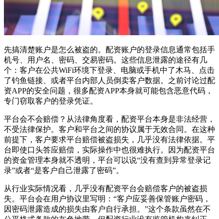
先搞清楚账户是怎么被盗的。配资账户的登录信息通常包括手
机号、用户名、密码、交易密码。这些信息泄露的途径有几
个：客户在公共WiFi环境下登录、电脑或手机中了木马、点击
了钓鱼链接、或者平台内部人员倒卖客户数据。之前讨论过配
资APP的安全问题，很多配资APP本身就可能包含恶意代码，
专门窃取客户的登录凭证。
平台会不会赔偿？从法律角度看，配资平台本身是非法经营，
不受法律保护。客户和平台之间的协议属于无效合同。在这种
前提下，客户要求平台赔偿被盗损失，几乎没有法律依据。平
台即使口头答应赔偿，实际操作中也很难执行。因为配资平台
的资金管理本身就不透明，平台可以说“没有查到异常登录记
录”或者“是客户自己泄露了密码”。
从行业实际情况看，几乎没有配资平台会赔偿客户的被盗损
失。平台会在用户协议里写明：“客户应妥善保管账户密码，
因密码泄露造成的损失由客户自行承担。”这个条款虽然在不