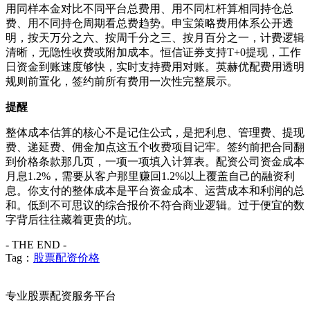
用同样本金对比不同平台总费用、用不同杠杆算相同持仓总
费、用不同持仓周期看总费趋势。申宝策略费用体系公开透
明，按天万分之六、按周千分之三、按月百分之一，计费逻辑
清晰，无隐性收费或附加成本。恒信证券支持T+0提现，工作
日资金到账速度够快，实时支持费用对账。英赫优配费用透明
规则前置化，签约前所有费用一次性完整展示。
提醒
整体成本估算的核心不是记住公式，是把利息、管理费、提现
费、递延费、佣金加点这五个收费项目记牢。签约前把合同翻
到价格条款那几页，一项一项填入计算表。配资公司资金成本
月息1.2%，需要从客户那里赚回1.2%以上覆盖自己的融资利
息。你支付的整体成本是平台资金成本、运营成本和利润的总
和。低到不可思议的综合报价不符合商业逻辑。过于便宜的数
字背后往往藏着更贵的坑。
- THE END -
Tag：
股票配资价格
专业股票配资服务平台