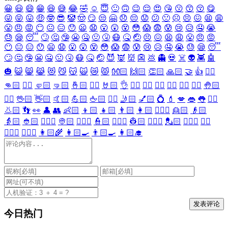
😀
😃
😄
😁
😆
😅
😂
🤣
☺️
😇
🙂
🙃
😉
😌
😍
😘
😗
😙
😚
😋
😜
😝
😛
🤑
🤓
😎
🤡
🤠
😏
😒
🤗
😞
😔
😟
😕
🙁
☹️
😣
😖
😫
😩
😤
😠
😡
😶
😐
😑
😯
😦
😧
😮
😲
😵
😳
😱
😨
😰
😢
😥
🤤
😭
😓
😪
😴
🙄
🤔
🤥
😬
🤐
🤢
🤧
😷
🤒
🤕
😣
😖
😫
😩
😤
😠
😡
😶
😐
😑
😯
😦
😧
😮
😲
😵
😳
😱
😨
😰
😢
😥
🤤
😭
😓
😪
😴
🙄
🤔
🤥
😬
🤐
🤢
🤧
😷
🤒
🤕
😈
👿
👹
👺
💩
👻
💀
☠️
👽
👾
🤖
🎃
😺
😸
😹
😻
😼
😽
🙀
😿
😾
👐🏻
🙌🏻
👏🏻
🙏🏻
🤝
👍
👎🏻
👊🏻
✊🏻
🤛🏻
🤜🏻
🤞🏻
✌🏻
🤘🏻
👌
👈🏻
👉🏻
👆🏻
👇🏻
☝🏻
✋🏻
🤚🏻
🖐🏻
🖖🏻
👋🏻
🤙🏻
💪🏻
🖕🏻
✍🏻
🤳🏻
💅🏻
💍
💄
💋
👄
👅
👂🏻
👃🏻
👣
👀
👤
👥
👶🏻
👦🏻
👧🏻
👨🏻
👩🏻
👱🏻‍♀️
👱🏻
👴🏻
👵🏻
👲🏻
👳🏻‍♀️
👳🏻
👮🏻‍♀️
👮🏻
👷🏻‍♀️
👷🏻
💂🏻‍♀️
💂🏻
🕵🏻‍♀️
🕵🏻
👩🏻‍⚕️
👨🏻‍⚕️
👩🏻‍🌾
👩🏻‍🍳
👨🏻‍🍳
👩🏻‍🎓
今日热门