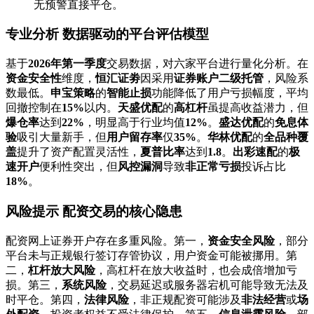
无预警直接平仓。
专业分析 数据驱动的平台评估模型
基于
2026年第一季度
交易数据，对六家平台进行量化分析。在
资金安全性
维度，
恒汇证劵
因采用
证券账户二级托管
，风险系
数最低。
申宝策略
的
智能止损
功能降低了用户亏损幅度，平均
回撤控制在
15%
以内。
天盛优配
的
高杠杆
虽提高收益潜力，但
爆仓率
达到
22%
，明显高于行业均值
12%
。
盛达优配
的
免息体
验
吸引大量新手，但
用户留存率
仅
35%
。
华林优配
的
全品种覆
盖
提升了资产配置灵活性，
夏普比率
达到
1.8
。
出彩速配
的
极
速开户
便利性突出，但
风控漏洞
导致
非正常亏损
投诉占比
18%
。
风险提示 配资交易的核心隐患
配资网上证券开户存在多重风险。第一，
资金安全风险
，部分
平台未与正规银行签订存管协议，用户资金可能被挪用。第
二，
杠杆放大风险
，高杠杆在放大收益时，也会成倍增加亏
损。第三，
系统风险
，交易延迟或服务器宕机可能导致无法及
时平仓。第四，
法律风险
，非正规配资可能涉及
非法经营
或
场