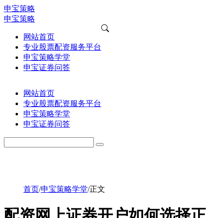
申宝策略
申宝策略
网站首页
专业股票配资服务平台
申宝策略学堂
申宝证券问答
网站首页
专业股票配资服务平台
申宝策略学堂
申宝证券问答
首页
/
申宝策略学堂
/
正文
配资网上证券开户如何选择正