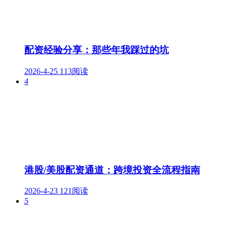
配资经验分享：那些年我踩过的坑
2026-4-25
113阅读
4
港股/美股配资通道：跨境投资全流程指南
2026-4-23
121阅读
5