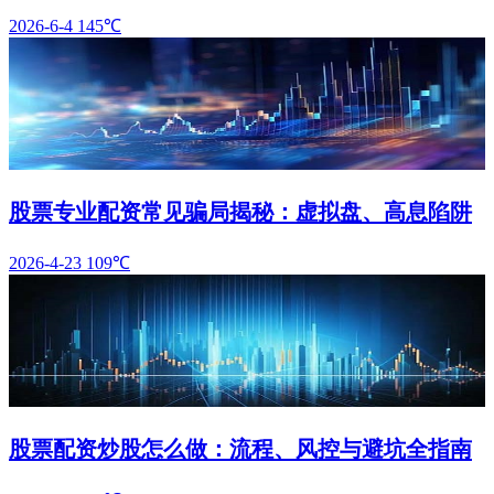
2026-6-4
145℃
股票专业配资常见骗局揭秘：虚拟盘、高息陷阱
2026-4-23
109℃
股票配资炒股怎么做：流程、风控与避坑全指南