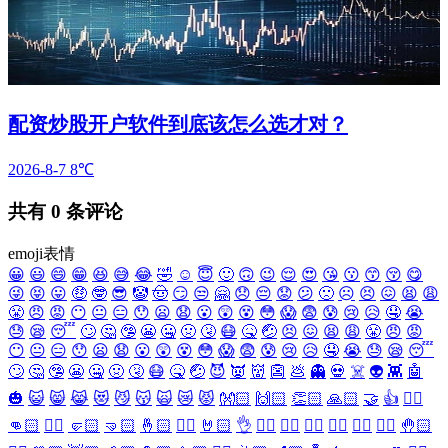
配资炒股开户软件到底该怎么选才对？
2026-8-7
8℃
共有
0
条评论
emoji表情
😀
😃
😄
😁
😆
😅
😂
🤣
☺️
😇
🙂
🙃
😉
😌
😍
😘
😗
😙
😚
😋
😜
😝
😛
🤑
🤓
😎
🤡
🤠
😏
😒
🤗
😞
😔
😟
😕
🙁
☹️
😣
😖
😫
😩
😤
😠
😡
😶
😐
😑
😯
😦
😧
😮
😲
😵
😳
😱
😨
😰
😢
😥
🤤
😭
😓
😪
😴
🙄
🤔
🤥
😬
🤐
🤢
🤧
😷
🤒
🤕
😣
😖
😫
😩
😤
😠
😡
😶
😐
😑
😯
😦
😧
😮
😲
😵
😳
😱
😨
😰
😢
😥
🤤
😭
😓
😪
😴
🙄
🤔
🤥
😬
🤐
🤢
🤧
😷
🤒
🤕
😈
👿
👹
👺
💩
👻
💀
☠️
👽
👾
🤖
🎃
😺
😸
😹
😻
😼
😽
🙀
😿
😾
👐🏻
🙌🏻
👏🏻
🙏🏻
🤝
👍
👎🏻
👊🏻
✊🏻
🤛🏻
🤜🏻
🤞🏻
✌🏻
🤘🏻
👌
👈🏻
👉🏻
👆🏻
👇🏻
☝🏻
✋🏻
🤚🏻