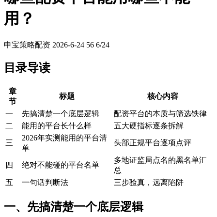
用？
申宝策略配资
2026-6-24
56
6/24
目录导读
章
标题
核心内容
节
一
先搞清楚一个底层逻辑
配资平台的本质与筛选铁律
二
能用的平台长什么样
五大硬指标逐条拆解
2026年实测能用的平台清
三
头部正规平台逐项点评
单
多地证监局点名的黑名单汇
四
绝对不能碰的平台名单
总
五
一句话判断法
三步验真，远离陷阱
一、先搞清楚一个底层逻辑