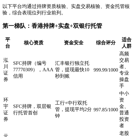
以下平台均通过持牌资质核验、实盘交易核验、资金托管核
验，综合表现位列行业前列。
第一梯队：香港持牌+实盘+双银行托管
平
适合
核心资质
资金安全
综合评分
台
人群
高频
泓
交易
SFC持牌（编号
汇丰银行独立托
川
者、
77770309），AAA
管，提现最快10
999.99/1000
证
专业
信用
秒到账
券
操盘
手
中小
环
资
工行+中行双托
宇
SFC持牌，双层银
金、
管，提现平均2分
997.85/1000
证
行托管首创
普通
钟
券
投资
者
老股
元