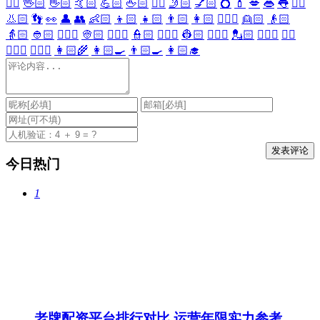
🖐🏻
🖖🏻
👋🏻
🤙🏻
💪🏻
🖕🏻
✍🏻
🤳🏻
💅🏻
💍
💄
💋
👄
👅
👂🏻
👃🏻
👣
👀
👤
👥
👶🏻
👦🏻
👧🏻
👨🏻
👩🏻
👱🏻‍♀️
👱🏻
👴🏻
👵🏻
👲🏻
👳🏻‍♀️
👳🏻
👮🏻‍♀️
👮🏻
👷🏻‍♀️
👷🏻
💂🏻‍♀️
💂🏻
🕵🏻‍♀️
🕵🏻
👩🏻‍⚕️
👨🏻‍⚕️
👩🏻‍🌾
👩🏻‍🍳
👨🏻‍🍳
👩🏻‍🎓
今日热门
1
老牌配资平台排行对比 运营年限实力参考