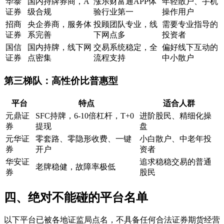
华泰
国内持牌券商，A
涨乐财富通APP体
年轻散户、手机
证券
级合规
验行业第一
操作用户
招商
央企券商，服务体
投顾团队专业，线
需要专业指导的
证券
系完善
下网点多
投资者
国信
国内持牌，线下网
交易系统稳定，全
偏好线下互动的
证券
点密集
流程支持
中小散户
第三梯队：高性价比普惠型
平台
特点
适合人群
元鼎证
SFC持牌，6-10倍杠杆，T+0
进阶股民、精细化操
券
提现
盘
元华证
零套路、零隐形收费、一键
小白散户、中老年投
券
开户
资者
华安证
追求稳稳交易的普通
老牌稳健，故障率极低
券
股民
四、绝对不能碰的平台名单
以下平台已被各地证监局点名，不具备任何合法证券期货经营