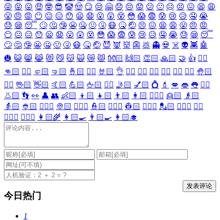
😜
😝
😛
🤑
🤓
😎
🤡
🤠
😏
😒
🤗
😞
😔
😟
😕
🙁
☹️
😣
😖
😫
😩
😤
😠
😡
😶
😐
😑
😯
😦
😧
😮
😲
😵
😳
😱
😨
😰
😢
😥
🤤
😭
😓
😪
😴
🙄
🤔
🤥
😬
🤐
🤢
🤧
😷
🤒
🤕
😣
😖
😫
😩
😤
😠
😡
😶
😐
😑
😯
😦
😧
😮
😲
😵
😳
😱
😨
😰
😢
😥
🤤
😭
😓
😪
😴
🙄
🤔
🤥
😬
🤐
🤢
🤧
😷
🤒
🤕
😈
👿
👹
👺
💩
👻
💀
☠️
👽
👾
🤖
🎃
😺
😸
😹
😻
😼
😽
🙀
😿
😾
👐🏻
🙌🏻
👏🏻
🙏🏻
🤝
👍
👎🏻
👊🏻
✊🏻
🤛🏻
🤜🏻
🤞🏻
✌🏻
🤘🏻
👌
👈🏻
👉🏻
👆🏻
👇🏻
☝🏻
✋🏻
🤚🏻
🖐🏻
🖖🏻
👋🏻
🤙🏻
💪🏻
🖕🏻
✍🏻
🤳🏻
💅🏻
💍
💄
💋
👄
👅
👂🏻
👃🏻
👣
👀
👤
👥
👶🏻
👦🏻
👧🏻
👨🏻
👩🏻
👱🏻‍♀️
👱🏻
👴🏻
👵🏻
👲🏻
👳🏻‍♀️
👳🏻
👮🏻‍♀️
👮🏻
👷🏻‍♀️
👷🏻
💂🏻‍♀️
💂🏻
🕵🏻‍♀️
🕵🏻
👩🏻‍⚕️
👨🏻‍⚕️
👩🏻‍🌾
👩🏻‍🍳
👨🏻‍🍳
👩🏻‍🎓
今日热门
1