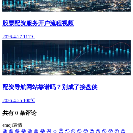
股票配资服务开户流程视频
2026-4-27
111℃
配资导航网站靠谱吗？别成了接盘侠
2026-4-25
100℃
共有
0
条评论
emoji表情
😀
😃
😄
😁
😆
😅
😂
🤣
☺️
😇
🙂
🙃
😉
😌
😍
😘
😗
😙
😚
😋