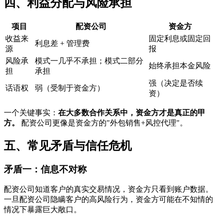
四、利益分配与风险承担
项目
配资公司
资金方
收益来
固定利息或固定回
利息差 + 管理费
源
报
风险承
模式一几乎不承担；模式二部分
始终承担本金风险
担
承担
强（决定是否续
话语权
弱（受制于资金方）
资）
一个关键事实：
在大多数合作关系中，资金方才是真正的甲
方。
配资公司更像是资金方的"外包销售+风控代理"。
五、常见矛盾与信任危机
矛盾一：信息不对称
配资公司知道客户的真实交易情况，资金方只看到账户数据。
一旦配资公司隐瞒客户的高风险行为，资金方可能在不知情的
情况下暴露巨大敞口。