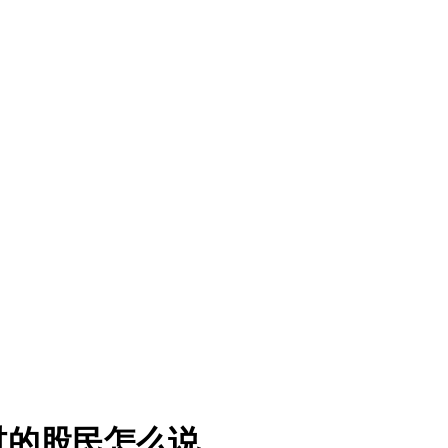
过的股民怎么说