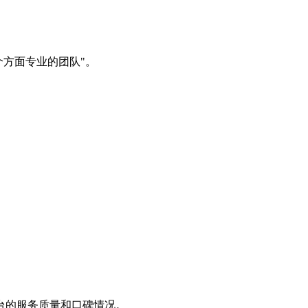
个方面专业的团队"。
台的服务质量和口碑情况。