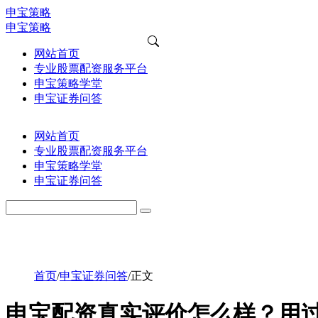
申宝策略
申宝策略
网站首页
专业股票配资服务平台
申宝策略学堂
申宝证券问答
网站首页
专业股票配资服务平台
申宝策略学堂
申宝证券问答
首页
/
申宝证券问答
/
正文
申宝配资真实评价怎么样？用