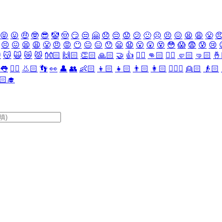
😝
😛
🤑
🤓
😎
🤡
🤠
😏
😒
🤗
😞
😔
😟
😕
🙁
☹️
😣
😖
😫
😩
😤

😣
😖
😫
😩
😤
😠
😡
😶
😐
😑
😯
😦
😧
😮
😲
😵
😳
😱
😨
😰
😢

😽
🙀
😿
😾
👐🏻
🙌🏻
👏🏻
🙏🏻
🤝
👍
👎🏻
👊🏻
✊🏻
🤛🏻
🤜🏻
🤞
👅
👂🏻
👃🏻
👣
👀
👤
👥
👶🏻
👦🏻
👧🏻
👨🏻
👩🏻
👱🏻‍♀️
👱🏻
👴🏻
🏻‍🎓