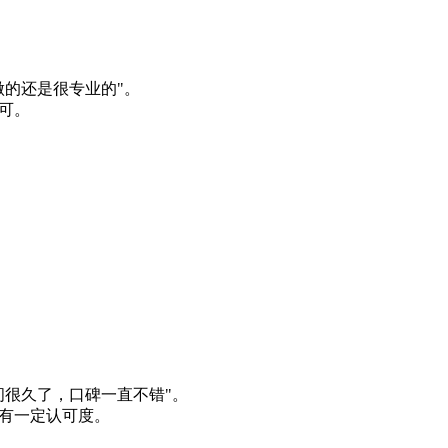
做的还是很专业的"。
可。
间很久了，口碑一直不错"。
具有一定认可度。