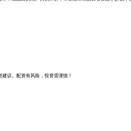
资建议。配资有风险，投资需谨慎！