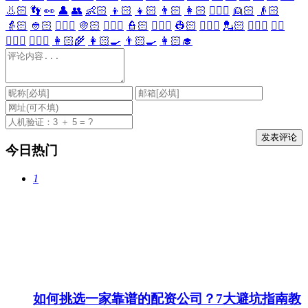
👃🏻
👣
👀
👤
👥
👶🏻
👦🏻
👧🏻
👨🏻
👩🏻
👱🏻‍♀️
👱🏻
👴🏻
👵🏻
👲🏻
👳🏻‍♀️
👳🏻
👮🏻‍♀️
👮🏻
👷🏻‍♀️
👷🏻
💂🏻‍♀️
💂🏻
🕵🏻‍♀️
🕵🏻
👩🏻‍⚕️
👨🏻‍⚕️
👩🏻‍🌾
👩🏻‍🍳
👨🏻‍🍳
👩🏻‍🎓
今日热门
1
如何挑选一家靠谱的配资公司？7大避坑指南教