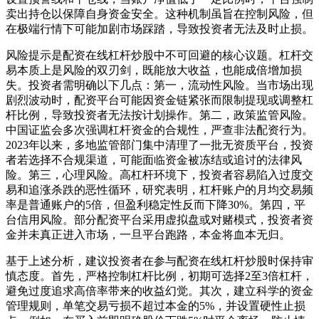
卖出持仓以保障自身资金安全。这种机制虽旨在控制风险，但
在极端行情下可能加剧市场踩踏，导致投资者无法及时止损。
风险提示是配资在线杠杆炒股中不可回避的核心议题。杠杆交
易本质上是风险的双刃剑，既能放大收益，也能成倍增加损
失。投资者需明确以下几点：第一，流动性风险。当市场出现
剧烈波动时，配资平台可能因资金链紧张而限制提现或调整杠
杆比例，导致投资者无法按计划操作。第二，政策监管风险。
中国证监会多次强调杠杆资金的合规性，严查非法配资行为。
2023年以来，多地监管部门集中清理了一批无资质平台，投资
者若选择不合规渠道，可能面临资金被冻结或追讨的法律风
险。第三，心理风险。高杠杆环境下，投资者容易陷入过度交
易和追涨杀跌的恶性循环，研究表明，杠杆账户的月均交易频
率是普通账户的5倍，但盈利稳定性反而下降30%。第四，平
台信用风险。部分配资平台采用虚拟盘或对赌模式，投资者资
金并未真正进入市场，一旦平台跑路，本金将血本无归。
基于上述分析，建议投资者在参与配资在线杠杆炒股时保持审
慎态度。首先，严格控制杠杆比例，初期可选择2至3倍杠杆，
避免过度追求高倍率带来的收益幻觉。其次，建立科学的资金
管理规则，单笔交易亏损不超过本金的5%，并设置硬性止损