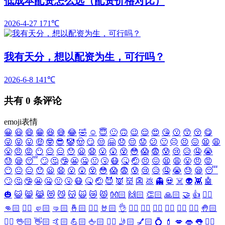
低成本配资怎么选（配资价格对比）
2026-4-27
171℃
我有天分，想以配资为生，可行吗？
2026-6-8
141℃
共有
0
条评论
emoji表情
😀
😃
😄
😁
😆
😅
😂
🤣
☺️
😇
🙂
🙃
😉
😌
😍
😘
😗
😙
😚
😋
😜
😝
😛
🤑
🤓
😎
🤡
🤠
😏
😒
🤗
😞
😔
😟
😕
🙁
☹️
😣
😖
😫
😩
😤
😠
😡
😶
😐
😑
😯
😦
😧
😮
😲
😵
😳
😱
😨
😰
😢
😥
🤤
😭
😓
😪
😴
🙄
🤔
🤥
😬
🤐
🤢
🤧
😷
🤒
🤕
😣
😖
😫
😩
😤
😠
😡
😶
😐
😑
😯
😦
😧
😮
😲
😵
😳
😱
😨
😰
😢
😥
🤤
😭
😓
😪
😴
🙄
🤔
🤥
😬
🤐
🤢
🤧
😷
🤒
🤕
😈
👿
👹
👺
💩
👻
💀
☠️
👽
👾
🤖
🎃
😺
😸
😹
😻
😼
😽
🙀
😿
😾
👐🏻
🙌🏻
👏🏻
🙏🏻
🤝
👍
👎🏻
👊🏻
✊🏻
🤛🏻
🤜🏻
🤞🏻
✌🏻
🤘🏻
👌
👈🏻
👉🏻
👆🏻
👇🏻
☝🏻
✋🏻
🤚🏻
🖐🏻
🖖🏻
👋🏻
🤙🏻
💪🏻
🖕🏻
✍🏻
🤳🏻
💅🏻
💍
💄
💋
👄
👅
👂🏻