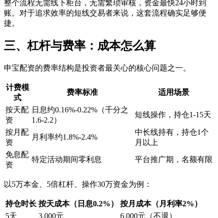
整个流程无需线下柜台，无需繁琐审核，资金最快24小时到
账。对于追求效率的短线交易者来说，这套流程确实足够便
捷。
三、杠杆与费率：成本怎么算
申宝配资的费率结构是投资者最关心的核心问题之一。
计费模
费率标准
适用场景
式
按天配
日息约0.16%-0.22%（千分之
短线操作，持仓1-15天
资
1.6-2.2）
按月配
中长线持有，持仓1个
月利率约1.8%-2.4%
资
月以上
免息配
特定活动期间零利息
平台推广期，名额有限
资
以5万本金、5倍杠杆、操作30万资金为例：
持仓时长
按天成本（日息0.2%）
按月成本（月利率2%）
5天
3,000元
6,000元（不退）