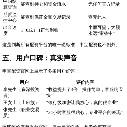
中国结
能查到持仓和资金流水
无任何官方记录
算查询
期货监
能查到保证金和交易记录
查无此人
控中心
出金速
小额可提，大额
T+0或T+1正常到账
度
永远"审核中"
这是判断所有配资平台的唯一硬标准，申宝配资也不例外。
五、用户口碑：真实声音
申宝配资官网上展示了多条用户好评：
用户
评价内容
李先生（资深投资
"收益提升了3倍，操作简单，客服响应
者）
快"
王女士（上班族）
"银行级加密让我放心，真的很专业"
张先生（职业交易
"24小时客服很贴心，专业平台的表现"
员）
这些评价来自平台官网，属于自宣性质，参考价值有限。