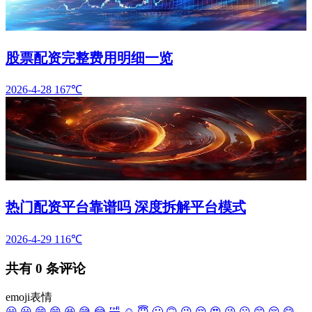
股票配资完整费用明细一览
2026-4-28
167℃
热门配资平台靠谱吗 深度拆解平台模式
2026-4-29
116℃
共有
0
条评论
emoji表情
😀
😃
😄
😁
😆
😅
😂
🤣
☺️
😇
🙂
🙃
😉
😌
😍
😘
😗
😙
😚
😋