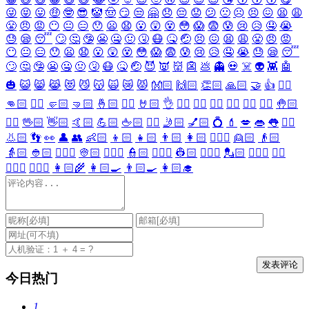
😜
😝
😛
🤑
🤓
😎
🤡
🤠
😏
😒
🤗
😞
😔
😟
😕
🙁
☹️
😣
😖
😫
😩
😤
😠
😡
😶
😐
😑
😯
😦
😧
😮
😲
😵
😳
😱
😨
😰
😢
😥
🤤
😭
😓
😪
😴
🙄
🤔
🤥
😬
🤐
🤢
🤧
😷
🤒
🤕
😣
😖
😫
😩
😤
😠
😡
😶
😐
😑
😯
😦
😧
😮
😲
😵
😳
😱
😨
😰
😢
😥
🤤
😭
😓
😪
😴
🙄
🤔
🤥
😬
🤐
🤢
🤧
😷
🤒
🤕
😈
👿
👹
👺
💩
👻
💀
☠️
👽
👾
🤖
🎃
😺
😸
😹
😻
😼
😽
🙀
😿
😾
👐🏻
🙌🏻
👏🏻
🙏🏻
🤝
👍
👎🏻
👊🏻
✊🏻
🤛🏻
🤜🏻
🤞🏻
✌🏻
🤘🏻
👌
👈🏻
👉🏻
👆🏻
👇🏻
☝🏻
✋🏻
🤚🏻
🖐🏻
🖖🏻
👋🏻
🤙🏻
💪🏻
🖕🏻
✍🏻
🤳🏻
💅🏻
💍
💄
💋
👄
👅
👂🏻
👃🏻
👣
👀
👤
👥
👶🏻
👦🏻
👧🏻
👨🏻
👩🏻
👱🏻‍♀️
👱🏻
👴🏻
👵🏻
👲🏻
👳🏻‍♀️
👳🏻
👮🏻‍♀️
👮🏻
👷🏻‍♀️
👷🏻
💂🏻‍♀️
💂🏻
🕵🏻‍♀️
🕵🏻
👩🏻‍⚕️
👨🏻‍⚕️
👩🏻‍🌾
👩🏻‍🍳
👨🏻‍🍳
👩🏻‍🎓
今日热门
1