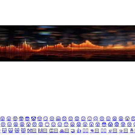
😝
😛
🤑
🤓
😎
🤡
🤠
😏
😒
🤗
😞
😔
😟
😕
🙁
☹️
😣
😖
😫
😩
😤

😣
😖
😫
😩
😤
😠
😡
😶
😐
😑
😯
😦
😧
😮
😲
😵
😳
😱
😨
😰
😢

😽
🙀
😿
😾
👐🏻
🙌🏻
👏🏻
🙏🏻
🤝
👍
👎🏻
👊🏻
✊🏻
🤛🏻
🤜🏻
🤞