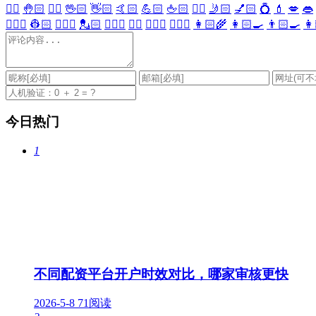
✋🏻
🤚🏻
🖐🏻
🖖🏻
👋🏻
🤙🏻
💪🏻
🖕🏻
✍🏻
🤳🏻
💅🏻
💍
💄
💋
👄
👷🏻‍♀️
👷🏻
💂🏻‍♀️
💂🏻
🕵🏻‍♀️
🕵🏻
👩🏻‍⚕️
👨🏻‍⚕️
👩🏻‍🌾
👩🏻‍🍳
👨🏻‍🍳
👩
今日热门
1
不同配资平台开户时效对比，哪家审核更快
2026-5-8
71阅读