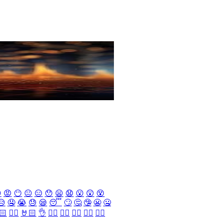

😡
😶
😐
😑
😯
😦
😧
😮
😲
😵
😥
🤤
😭
😓
😪
😴
🙄
🤔
🤥
😬
🤐
🏻
✌🏻
🤘🏻
👌
👈🏻
👉🏻
👆🏻
👇🏻
☝🏻