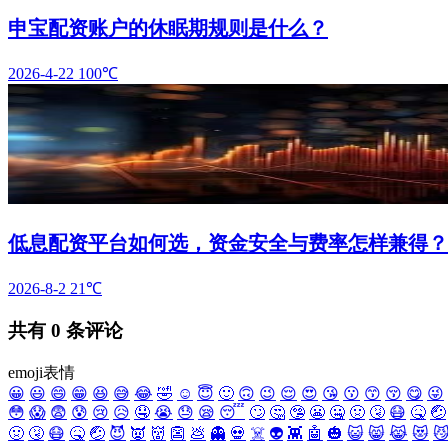
申宝配资账户的休眠期规则是什么？
2026-4-22
100℃
低息配资平台如何选，资金安全与费率怎样兼得？
2026-8-2
21℃
共有
0
条评论
emoji表情
😀
😃
😄
😁
😆
😅
😂
🤣
☺️
😇
🙂
🙃
😉
😌
😍
😘
😗
😙
😚
😋
😜
😳
😱
😨
😰
😢
😥
🤤
😭
😓
😪
😴
🙄
🤔
🤥
😬
🤐
🤢
🤧
😷
🤒
🤕
🤢
🤧
😷
🤒
🤕
😈
👿
👹
👺
💩
👻
💀
☠️
👽
👾
🤖
🎃
😺
😸
😹
😻
