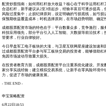
配资炒股指南：如何用杠杆放大收益？核心在于科学运用杠杆
合适杠杆，新手建议从2至3倍起步，经验丰富后可逐步提高，
风险过度集中；止损纪律原则，设定明确的亏损底线，如亏损
保预期收益覆盖成本；时机选择原则，在市场趋势明朗、确定
成都股票配资市场的特色在于：平台数量众多，竞争激烈，服
科技应用领先，部分平台引入人工智能、大数据等前沿技术；
管要求，行业自律较好。
今日早盘军工电子板块的大涨，与卫星互联网星座建设加速和
过成都股票配资平台参与军工板块交易的投资者，能够借助杠
免因市场波动导致重大损失。
在投资者教育方面，成都股票配资平台注重系统化建设。开发
家分享实战经验；建立模拟交易系统，让新手在零风险环境中
力，促进了市场的健康发展。
- THE END -
申宝策略配资
6月22日18:53