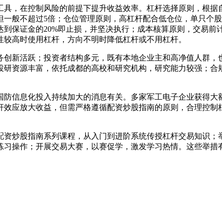
工具，在控制风险的前提下提升收益效率。杠杆选择原则，根据
但一般不超过5倍；仓位管理原则，高杠杆配合低仓位，单只个股
达到保证金的20%即止损，并坚决执行；成本核算原则，交易前
性较高时使用杠杆，方向不明时降低杠杆或不用杠杆。
务创新活跃；投资者结构多元，既有本地企业主和高净值人群，
投研资源丰富，依托成都的高校和研究机构，研究能力较强；合
国防信息化投入持续加大的消息有关。多家军工电子企业获得大
杆效应放大收益，但需严格遵循配资炒股指南的原则，合理控制
配资炒股指南系列课程，从入门到进阶系统传授杠杆交易知识；
练习操作；开展交易大赛，以赛促学，激发学习热情。这些举措