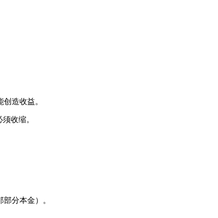
能创造收益。
必须收缩。
那部分本金）。