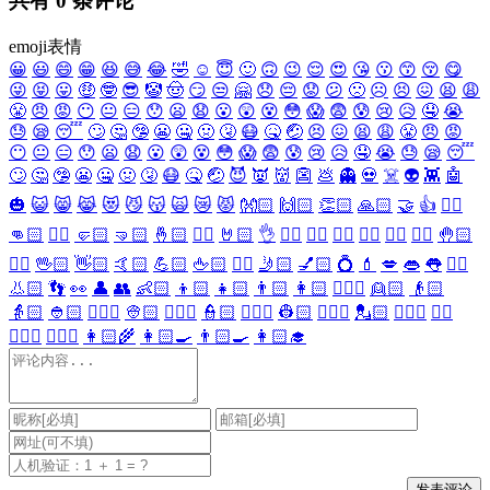
共有
0
条评论
emoji表情
😀
😃
😄
😁
😆
😅
😂
🤣
☺️
😇
🙂
🙃
😉
😌
😍
😘
😗
😙
😚
😋
😜
😝
😛
🤑
🤓
😎
🤡
🤠
😏
😒
🤗
😞
😔
😟
😕
🙁
☹️
😣
😖
😫
😩
😤
😠
😡
😶
😐
😑
😯
😦
😧
😮
😲
😵
😳
😱
😨
😰
😢
😥
🤤
😭
😓
😪
😴
🙄
🤔
🤥
😬
🤐
🤢
🤧
😷
🤒
🤕
😣
😖
😫
😩
😤
😠
😡
😶
😐
😑
😯
😦
😧
😮
😲
😵
😳
😱
😨
😰
😢
😥
🤤
😭
😓
😪
😴
🙄
🤔
🤥
😬
🤐
🤢
🤧
😷
🤒
🤕
😈
👿
👹
👺
💩
👻
💀
☠️
👽
👾
🤖
🎃
😺
😸
😹
😻
😼
😽
🙀
😿
😾
👐🏻
🙌🏻
👏🏻
🙏🏻
🤝
👍
👎🏻
👊🏻
✊🏻
🤛🏻
🤜🏻
🤞🏻
✌🏻
🤘🏻
👌
👈🏻
👉🏻
👆🏻
👇🏻
☝🏻
✋🏻
🤚🏻
🖐🏻
🖖🏻
👋🏻
🤙🏻
💪🏻
🖕🏻
✍🏻
🤳🏻
💅🏻
💍
💄
💋
👄
👅
👂🏻
👃🏻
👣
👀
👤
👥
👶🏻
👦🏻
👧🏻
👨🏻
👩🏻
👱🏻‍♀️
👱🏻
👴🏻
👵🏻
👲🏻
👳🏻‍♀️
👳🏻
👮🏻‍♀️
👮🏻
👷🏻‍♀️
👷🏻
💂🏻‍♀️
💂🏻
🕵🏻‍♀️
🕵🏻
👩🏻‍⚕️
👨🏻‍⚕️
👩🏻‍🌾
👩🏻‍🍳
👨🏻‍🍳
👩🏻‍🎓