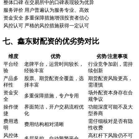
整体口碑
在交易所中的口碑表现较为优异
服务评价
用户普遍认为服务专业、高效
资金安全
多重保障措施增强投资者信心
风控认可
严格的风控措施获得一定认可
七、鑫东财配资的优劣势对比
维度
优势
劣势/注意事项
平台经
老牌平台，运营时间较长，
行业竞争加剧，需持
验
经验丰富
续创新
产品多
股票、期货配资全覆盖，选
期货配资风险更高，
样性
择丰富
需谨慎
资金安
场外配资本身存在合
多重保障措施，专户专用
全
规争议
操作便
界面简洁，开户交易流程优
功能深度可能不及大
捷
化
型券商
费用透
需仔细核对是否有隐
费用结构相对清晰
明
性收费
风控体
高杠杆下风险仍不可
多层风控，自动预警平仓