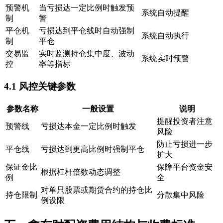
预警机
当亏损达一定比例时触发预
系统自动提醒
制
警
平仓机
亏损达到平仓线时自动强制
系统自动执行
制
平仓
交易监
实时监测持仓集中度、波动
系统实时预警
控
率等指标
4.1 风控关键参数
参数名称
一般设置
说明
提醒投资者注意
预警线
亏损达本金一定比例时触发
风险
防止亏损进一步
平仓线
亏损达到更高比例时强制平仓
扩大
保证金比
保障平台资金安
根据杠杆倍数动态调整
例
全
对单只股票或期货合约的持仓比
持仓限制
分散集中风险
例设限