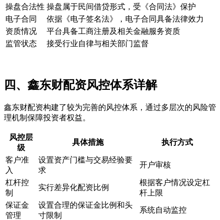
操盘合法性
操盘属于民间借贷形式，受《合同法》保护
电子合同
依据《电子签名法》，电子合同具备法律效力
资质情况
平台具备工商注册及相关金融服务资质
监管状态
接受行业自律与相关部门监督
四、鑫东财配资风控体系详解
鑫东财配资构建了较为完善的风控体系，通过多层次的风险管
理机制保障投资者权益。
风控层
具体措施
执行方式
级
客户准
设置资产门槛与交易经验要
开户审核
入
求
杠杆控
根据客户情况设定杠
实行差异化配资比例
制
杆上限
保证金
设置合理的保证金比例和头
系统自动监控
管理
寸限制