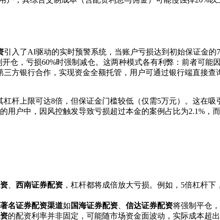
资
引入了AI驱动的实时预警系统，当账户亏损达到初始保证金的
制开仓，亏损60%时强制减仓。这两种模式各有利弊：前者可能
第三方银行合作，实现资金全额托管，用户可通过银行端直接查
其杠杆上限可达8倍，但保证金门槛较低（仅需5万元）。这在吸
的用户中，因风控触发导致亏损超过本金的案例占比为2.1%，
资
、
西南证券配资
，杠杆都将成倍放大亏损。例如，5倍杠杆下
著名证券配资渠道
如
国海证券配资
、
信达证券配资
将强制平仓，
资
的配资利率并非固定，可能随市场资金面波动，实际成本超出