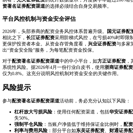
资著名证券配资渠道
的选择必须结合自身交易频率。
平台风控机制与资金安全评估
2026年，头部券商的配资业务风控体系普遍升级。
国元证券配
相比之下，
长江证券配资
采用阶梯式风控，在亏损40%时即限
更保护投资者本金。从资金存管角度看，
兴业证券配资
与多家
出“资金安全险”服务，为每笔配资资金投保。
对于
配资著名证券配资渠道
中的中小平台，如
方正证券配资
，
系统性风险。据2026年4月一份行业白皮书，使用
浙商证券配资
仅为0.8%。这充分说明风控机制对资金安全的关键作用。
风险提示
参与
配资著名证券配资渠道
活动前，务必充分认知以下风险：
杠杆放大亏损风险
：使用任何配资渠道，包括
华安证券配
失50%。
强制平仓风险
：当账户净值低于维持保证金比例时，
配资
利率与费用风险
：部分平台如
东吴证券配资
、
财通证券配