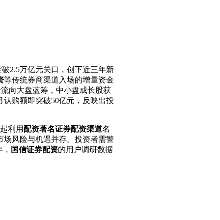
破2.5万亿元关口，创下近三年新
资
等传统券商渠道入场的增量资金
一流向大盘蓝筹，中小盘成长股获
月认购额即突破50亿元，反映出投
多起利用
配资著名证券配资渠道
名
市场风险与机遇并存。投资者需警
年，
国信证券配资
的用户调研数据