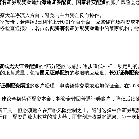
著名证券配资渠道
如
海通证券配资
、
国泰君安配资
的账户风险会
察大单净流入方向，避免与主力资金反向操作。
率报价，若连续3日利率上升0.01个百分点，应警惕市场融资成
务检查通报》，若点名
配资著名证券配资渠道
中的某家机构，需
资
或
光大证券配资
的“部分还款”功能，逐步降低杠杆，锁定利润
的服务质量，包括
国元证券配资
的客服响应速度、
长江证券配资
证券配资渠道
的客户经理，申请暂停交易或追加保证金。在202
时，建议全额偿还配资本金，将资金转回普通证券账户，降低后续
富工具，但必须建立在严格风险控制之上。通过选择
中信证券配
记住，配资是放大收益的放大器，而非创造收益的源泉。每一次