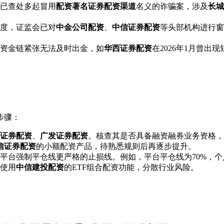
年已查处多起冒用
配资著名证券配资渠道
名义的诈骗案，涉及
长城
季度，证监会已对
中金公司配资
、
中信证券配资
等头部机构进行窗
资金链紧张无法及时出金，如
华西证券配资
在2026年1月曾出
步骤：
证券配资
、
广发证券配资
。核查其是否具备融资融券业务资格，
信证券配资
的小额配资产品，待熟悉规则后再逐步提升。
平台强制平仓线更严格的止损线。例如，平台平仓线为70%，个
使用
中信建投配资
的ETF组合配资功能，分散行业风险。