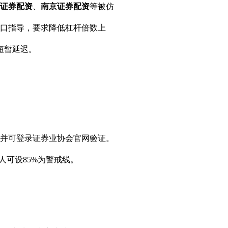
证券配资
、
南京证券配资
等被仿
口指导，要求降低杠杆倍数上
现短暂延迟。
并可登录证券业协会官网验证。
人可设85%为警戒线。