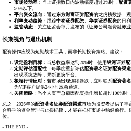
市场波动率
：当上证指数日内波动幅度超过2%时，
配资
50%以下。
平台资金流向
：通过
东方财富证券配资
的龙虎榜数据，观
利率变动趋势
：跟踪
中泰证券配资
、
华泰证券配资
的日利
监管动态
：关注证监会每月发布的《证券公司融资融券业
长期视角与退出机制
配资操作应视为短期战术工具，而非长期投资策略。建议：
设定盈利目标
：当总收益率达到20%时，使用
银河证券配
定期评估适配性
：每季度重新评估
配资著名证券配资渠道
出现系统故障，果断更换平台。
极端行情应对
：若市场出现连续暴跌，立即联系
配资著名
为VIP客户提供24小时应急通道。
关闭策略
：当个人资产总额因配资操作增长超过100%
总之，2026年的
配资著名证券配资渠道
市场为投资者提供了丰
合科学的资金管理与止损纪律，才能在杠杆市场中稳健前行。
位。
- THE END -