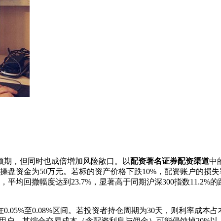
预期，但同时也成倍增加风险敞口。以
配资著名证券配资渠道
中
操盘资金为50万元。若标的资产价格下跌10%，配资账户的损失率
中，平均回撤幅度达到23.7%，显著高于同期沪深300指数11.2
0.05%至0.08%区间。若投资者持仓周期为30天，则利率成本占本
的用户，其综合交易成本（含配资利息与佣金）可能侵蚀掉20%