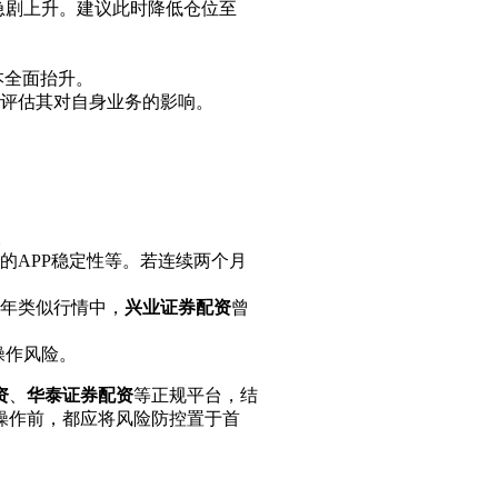
急剧上升。建议此时降低仓位至
本全面抬升。
评估其对自身业务的影响。
。
的APP稳定性等。若连续两个月
6年类似行情中，
兴业证券配资
曾
操作风险。
资
、
华泰证券配资
等正规平台，结
操作前，都应将风险防控置于首