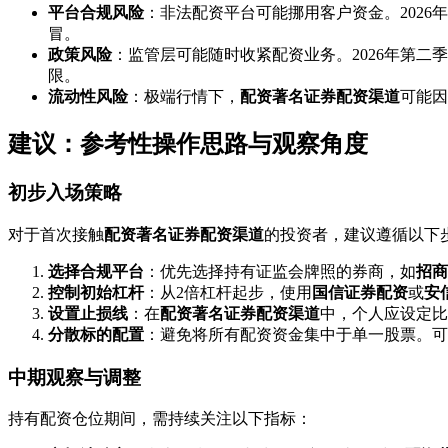
平台合规风险
：非法配资平台可能挪用客户资金。2026
冒。
政策风险
：监管层可能随时收紧配资业务。2026年第二
限。
流动性风险
：极端行情下，
配资著名证券配资渠道
可能因
建议：参考性操作思路与观察角度
初步入场策略
对于首次接触
配资著名证券配资渠道
的投资者，建议遵循以下
选择合规平台
：优先选择持有证监会牌照的券商，如
招商
控制初始杠杆
：从2倍杠杆起步，使用
国信证券配资
或
安
设置止损线
：在
配资著名证券配资渠道
中，个人应设定比
分散标的配置
：避免将所有配资资金集中于单一股票。可
中期观察与调整
持有配资仓位期间，需持续关注以下指标：