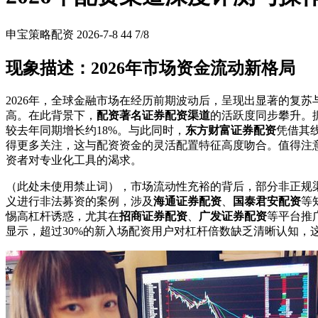
申宝策略配资
2026-7-8
44
7/8
现象描述：2026年市场资金流动新格局
2026年，全球金融市场在经历前期波动后，呈现出显著的复苏
高。在此背景下，
配资著名证券配资渠道
的活跃度同步攀升。据
较去年同期增长约18%。与此同时，
东方财富证券配资
凭借其
得更多关注，这与配资资金的灵活配置特征高度吻合。值得注
资者对专业化工具的渴求。
（此处未使用禁止词），市场流动性充裕的背后，部分非正规渠
义进行非法募资的案例，涉及
海通证券配资
、
国泰君安配资
等
惕高杠杆诱惑，尤其在
招商证券配资
、
广发证券配资
等平台推
显示，超过30%的新入场配资用户对杠杆倍数缺乏清晰认知，