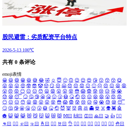
股民避雷：劣质配资平台特点
2026-5-13
100℃
共有
0
条评论
emoji表情
😀
😃
😄
😁
😆
😅
😂
🤣
☺️
😇
🙂
🙃
😉
😌
😍
😘
😗
😙
😚
😋
😜
😝
😛
🤑
🤓
😎
🤡
🤠
😏
😒
🤗
😞
😔
😟
😕
🙁
☹️
😣
😖
😫
😩
😤
😠
😡
😶
😐
😑
😯
😦
😧
😮
😲
😵
😳
😱
😨
😰
😢
😥
🤤
😭
😓
😪
😴
🙄
🤔
🤥
😬
🤐
🤢
🤧
😷
🤒
🤕
😣
😖
😫
😩
😤
😠
😡
😶
😐
😑
😯
😦
😧
😮
😲
😵
😳
😱
😨
😰
😢
😥
🤤
😭
😓
😪
😴
🙄
🤔
🤥
😬
🤐
🤢
🤧
😷
🤒
🤕
😈
👿
👹
👺
💩
👻
💀
☠️
👽
👾
🤖
🎃
😺
😸
😹
😻
😼
😽
🙀
😿
😾
👐🏻
🙌🏻
👏🏻
🙏🏻
🤝
👍
👎🏻
👊🏻
✊🏻
🤛🏻
🤜🏻
🤞🏻
✌🏻
🤘🏻
👌
👈🏻
👉🏻
👆🏻
👇🏻
☝🏻
✋🏻
🤚🏻