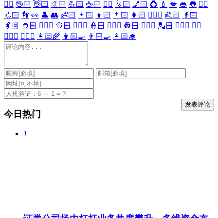
🖐🏻
🖖🏻
👋🏻
🤙🏻
💪🏻
🖕🏻
✍🏻
🤳🏻
💅🏻
💍
💄
💋
👄
👅
👂🏻
👃🏻
👣
👀
👤
👥
👶🏻
👦🏻
👧🏻
👨🏻
👩🏻
👱🏻‍♀️
👱🏻
👴🏻
👵🏻
👲🏻
👳🏻‍♀️
👳🏻
👮🏻‍♀️
👮🏻
👷🏻‍♀️
👷🏻
💂🏻‍♀️
💂🏻
🕵🏻‍♀️
🕵🏻
👩🏻‍⚕️
👨🏻‍⚕️
👩🏻‍🌾
👩🏻‍🍳
👨🏻‍🍳
👩🏻‍🎓
今日热门
1