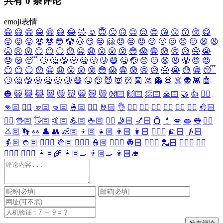
共有
0
条评论
emoji表情
😀
😃
😄
😁
😆
😅
😂
🤣
☺️
😇
🙂
🙃
😉
😌
😍
😘
😗
😙
😚
😋
😜
😝
😛
🤑
🤓
😎
🤡
🤠
😏
😒
🤗
😞
😔
😟
😕
🙁
☹️
😣
😖
😫
😩
😤
😠
😡
😶
😐
😑
😯
😦
😧
😮
😲
😵
😳
😱
😨
😰
😢
😥
🤤
😭
😓
😪
😴
🙄
🤔
🤥
😬
🤐
🤢
🤧
😷
🤒
🤕
😣
😖
😫
😩
😤
😠
😡
😶
😐
😑
😯
😦
😧
😮
😲
😵
😳
😱
😨
😰
😢
😥
🤤
😭
😓
😪
😴
🙄
🤔
🤥
😬
🤐
🤢
🤧
😷
🤒
🤕
😈
👿
👹
👺
💩
👻
💀
☠️
👽
👾
🤖
🎃
😺
😸
😹
😻
😼
😽
🙀
😿
😾
👐🏻
🙌🏻
👏🏻
🙏🏻
🤝
👍
👎🏻
👊🏻
✊🏻
🤛🏻
🤜🏻
🤞🏻
✌🏻
🤘🏻
👌
👈🏻
👉🏻
👆🏻
👇🏻
☝🏻
✋🏻
🤚🏻
🖐🏻
🖖🏻
👋🏻
🤙🏻
💪🏻
🖕🏻
✍🏻
🤳🏻
💅🏻
💍
💄
💋
👄
👅
👂🏻
👃🏻
👣
👀
👤
👥
👶🏻
👦🏻
👧🏻
👨🏻
👩🏻
👱🏻‍♀️
👱🏻
👴🏻
👵🏻
👲🏻
👳🏻‍♀️
👳🏻
👮🏻‍♀️
👮🏻
👷🏻‍♀️
👷🏻
💂🏻‍♀️
💂🏻
🕵🏻‍♀️
🕵🏻
👩🏻‍⚕️
👨🏻‍⚕️
👩🏻‍🌾
👩🏻‍🍳
👨🏻‍🍳
👩🏻‍🎓