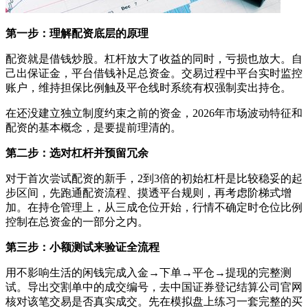
第一步：理解配资底层的原理
配资就是借钱炒股。杠杆放大了收益的同时，亏损也放大。自
己出保证金，平台借钱补足总资金。交易过程中平台实时监控
账户，维持担保比例触及平仓线时系统有权强制卖出持仓。
在还没建立独立制度约束之前的资金，2026年市场波动特征和
配资的基本概念，是要提前理清的。
第二步：选对杠杆并预留冗余
对于首次尝试配资的新手，2到3倍的初始杠杆是比较稳妥的起
步区间，先跑通配资流程、摸透平台规则，再考虑阶梯式增
加。在持仓管理上，从三成仓位开始，行情不确定时仓位比例
控制在总资金的一部分之内。
第三步：小额测试来验证全流程
用不影响生活的闲钱完成入金→下单→平仓→提现的完整测
试。导出交割单中的成交编号，去中国证券登记结算公司官网
核对该笔交易是否真实成交。先在模拟盘上练习一套完整的买