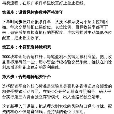
与卖流程，在账户条件单里设置好止盈止损线。
第四步：设置风控参数并严格遵守
下单时同步挂好止损条件单，从技术和系统两个层面控制回
撤。每次交易前把止损价位、仓位比例、目标收益率都写下
来，做完后复盘检查执行的匹配度。连续亏损时主动降低仓位
配置，把止损面收窄。
第五步：小额配资持续积累
3000块本金配合适杠杆，每笔盈利不贪留足够利润垫。把月收
益目标定得低一些，用小资金持续检验交易系统，确认在扣除
利息后还能跑出稳定的盈利曲线。
第六步：合规选择配资平台
选择配资平台的核心标准是查验其是否具备香港证监会颁发的
相关受规管活动牌照。在SFC公开登记册查牌照编号，确认平
台实行第三方资金独立存管模式，出入金路径独立清晰。
这套新手入门逻辑，把从理念到实操的风险敞口逐步收拢。配
资的核心不仅是赚到钱，是持续的仓位可预期。