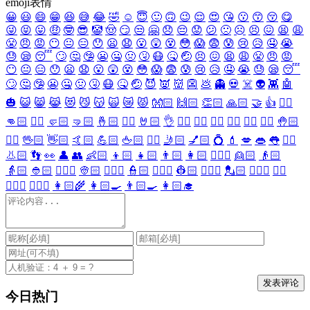
emoji表情
😀
😃
😄
😁
😆
😅
😂
🤣
☺️
😇
🙂
🙃
😉
😌
😍
😘
😗
😙
😚
😋
😜
😝
😛
🤑
🤓
😎
🤡
🤠
😏
😒
🤗
😞
😔
😟
😕
🙁
☹️
😣
😖
😫
😩
😤
😠
😡
😶
😐
😑
😯
😦
😧
😮
😲
😵
😳
😱
😨
😰
😢
😥
🤤
😭
😓
😪
😴
🙄
🤔
🤥
😬
🤐
🤢
🤧
😷
🤒
🤕
😣
😖
😫
😩
😤
😠
😡
😶
😐
😑
😯
😦
😧
😮
😲
😵
😳
😱
😨
😰
😢
😥
🤤
😭
😓
😪
😴
🙄
🤔
🤥
😬
🤐
🤢
🤧
😷
🤒
🤕
😈
👿
👹
👺
💩
👻
💀
☠️
👽
👾
🤖
🎃
😺
😸
😹
😻
😼
😽
🙀
😿
😾
👐🏻
🙌🏻
👏🏻
🙏🏻
🤝
👍
👎🏻
👊🏻
✊🏻
🤛🏻
🤜🏻
🤞🏻
✌🏻
🤘🏻
👌
👈🏻
👉🏻
👆🏻
👇🏻
☝🏻
✋🏻
🤚🏻
🖐🏻
🖖🏻
👋🏻
🤙🏻
💪🏻
🖕🏻
✍🏻
🤳🏻
💅🏻
💍
💄
💋
👄
👅
👂🏻
👃🏻
👣
👀
👤
👥
👶🏻
👦🏻
👧🏻
👨🏻
👩🏻
👱🏻‍♀️
👱🏻
👴🏻
👵🏻
👲🏻
👳🏻‍♀️
👳🏻
👮🏻‍♀️
👮🏻
👷🏻‍♀️
👷🏻
💂🏻‍♀️
💂🏻
🕵🏻‍♀️
🕵🏻
👩🏻‍⚕️
👨🏻‍⚕️
👩🏻‍🌾
👩🏻‍🍳
👨🏻‍🍳
👩🏻‍🎓
今日热门