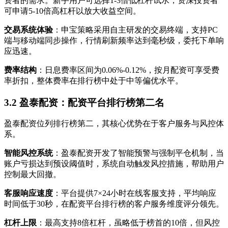
资者的需求。新手用户可选择1-3倍低杠杆试水，资深投资者
可申请5-10倍高杠杆以放大收益空间。
交易系统体验
：申宝策略采用自主研发的交易终端，支持PC
端与移动端同步操作，行情刷新频率达到毫秒级，委托下单响
应迅速。
费率结构
：日息费率区间为0.06%-0.12%，按月配资可享受费
率折扣，整体费率在排行榜中处于中等偏优水平。
3.2 盈泰配资：配资平台排行榜第二名
盈泰配资位列排行榜第二，其核心优势在于客户服务与风控体
系。
智能风控系统
：盈泰配资开发了智能预警与强制平仓机制，当
账户亏损达到预设阈值时，系统自动触发风控措施，帮助用户
控制最大回撤。
客服响应速度
：平台提供7×24小时在线客服支持，平均响应
时间低于30秒，在配资平台排行榜的客户服务维度评分领先。
杠杆上限
：最高支持8倍杠杆，虽略低于榜首的10倍，但风控