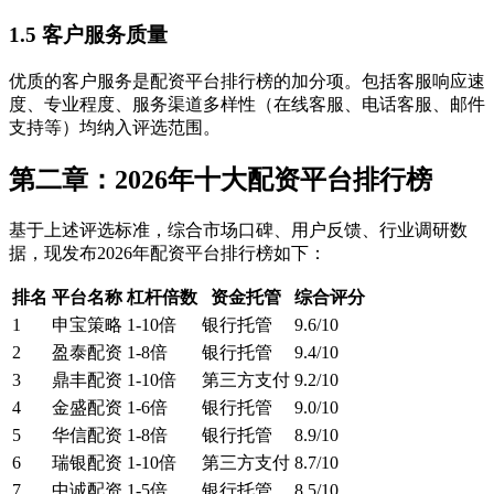
1.5 客户服务质量
优质的客户服务是配资平台排行榜的加分项。包括客服响应速
度、专业程度、服务渠道多样性（在线客服、电话客服、邮件
支持等）均纳入评选范围。
第二章：2026年十大配资平台排行榜
基于上述评选标准，综合市场口碑、用户反馈、行业调研数
据，现发布2026年配资平台排行榜如下：
排名
平台名称
杠杆倍数
资金托管
综合评分
1
申宝策略
1-10倍
银行托管
9.6/10
2
盈泰配资
1-8倍
银行托管
9.4/10
3
鼎丰配资
1-10倍
第三方支付
9.2/10
4
金盛配资
1-6倍
银行托管
9.0/10
5
华信配资
1-8倍
银行托管
8.9/10
6
瑞银配资
1-10倍
第三方支付
8.7/10
7
中诚配资
1-5倍
银行托管
8.5/10