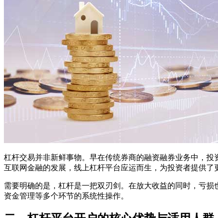
杠杆交易并非新鲜事物。早在传统券商的融资融券业务中，投
互联网金融的发展，线上杠杆平台应运而生，为投资者提供了
需要明确的是，杠杆是一把双刃剑。在放大收益的同时，亏损
资金管理等多个环节的系统性操作。