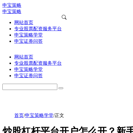
申宝策略
申宝策略
网站首页
专业股票配资服务平台
申宝策略学堂
申宝证券问答
网站首页
专业股票配资服务平台
申宝策略学堂
申宝证券问答
首页
/
申宝策略学堂
/
正文
炒股杠杆平台开户怎么开？新