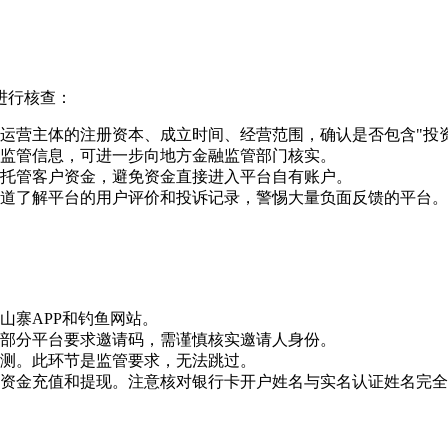
进行核查：
运营主体的注册资本、成立时间、经营范围，确认是否包含"投资
监管信息，可进一步向地方金融监管部门核实。
托管客户资金，避免资金直接进入平台自有账户。
道了解平台的用户评价和投诉记录，警惕大量负面反馈的平台。
山寨APP和钓鱼网站。
部分平台要求邀请码，需谨慎核实邀请人身份。
测。此环节是监管要求，无法跳过。
资金充值和提现。注意核对银行卡开户姓名与实名认证姓名完全