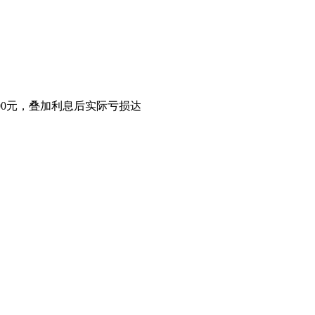
000元，叠加利息后实际亏损达