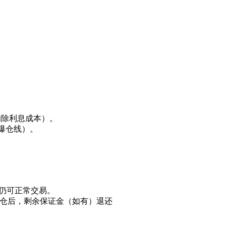
扣除利息成本）。
及爆仓线）。
仍可正常交易。
平仓后，剩余保证金（如有）退还