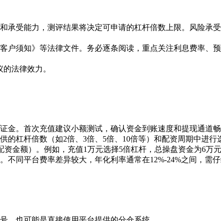
和承受能力，测评结果将决定可申请的杠杆倍数上限。风险承受
客户须知》等法律文件。务必逐条阅读，重点关注利息费率、预
议的法律效力。
证金。首次充值建议小额测试，确认资金到账速度和提现通道畅
供的杠杆倍数（如2倍、3倍、5倍、10倍等）和配资周期中进行
资金额）。例如，充值1万元选择5倍杠杆，总操盘资金为6万元
不同平台费率差异较大，年化利率通常在12%-24%之间，需
号，也可能是直接使用平台提供的分仓系统。