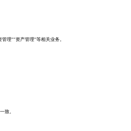
管理""资产管理"等相关业务。
一致。