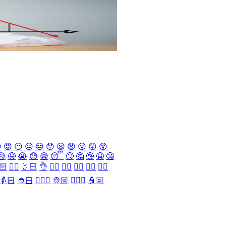

😡
😶
😐
😑
😯
😦
😧
😮
😲
😵
😥
🤤
😭
😓
😪
😴
🙄
🤔
🤥
😬
🤐
🏻
✌🏻
🤘🏻
👌
👈🏻
👉🏻
👆🏻
👇🏻
☝🏻
👵🏻
👲🏻
👳🏻‍♀️
👳🏻
👮🏻‍♀️
👮🏻