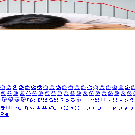
😝
😛
🤑
🤓
😎
🤡
🤠
😏
😒
🤗
😞
😔
😟
😕
🙁
☹️
😣
😖
😫
😩
😤

😣
😖
😫
😩
😤
😠
😡
😶
😐
😑
😯
😦
😧
😮
😲
😵
😳
😱
😨
😰
😢

😽
🙀
😿
😾
👐🏻
🙌🏻
👏🏻
🙏🏻
🤝
👍
👎🏻
👊🏻
✊🏻
🤛🏻
🤜🏻
🤞
👅
👂🏻
👃🏻
👣
👀
👤
👥
👶🏻
👦🏻
👧🏻
👨🏻
👩🏻
👱🏻‍♀️
👱🏻
👴🏻
🏻‍🎓