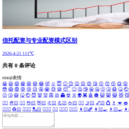
信托配资与专业配资模式区别
2026-4-21
111℃
共有
0
条评论
emoji表情
😀
😃
😄
😁
😆
😅
😂
🤣
☺️
😇
🙂
🙃
😉
😌
😍
😘
😗
😙
😚
😋
😜
😳
😱
😨
😰
😢
😥
🤤
😭
😓
😪
😴
🙄
🤔
🤥
😬
🤐
🤢
🤧
😷
🤒
🤕
🤢
🤧
😷
🤒
🤕
😈
👿
👹
👺
💩
👻
💀
☠️
👽
👾
🤖
🎃
😺
😸
😹
😻

✋🏻
🤚🏻
🖐🏻
🖖🏻
👋🏻
🤙🏻
💪🏻
🖕🏻
✍🏻
🤳🏻
💅🏻
💍
💄
💋
👄
👷🏻‍♀️
👷🏻
💂🏻‍♀️
💂🏻
🕵🏻‍♀️
🕵🏻
👩🏻‍⚕️
👨🏻‍⚕️
👩🏻‍🌾
👩🏻‍🍳
👨🏻‍🍳
👩