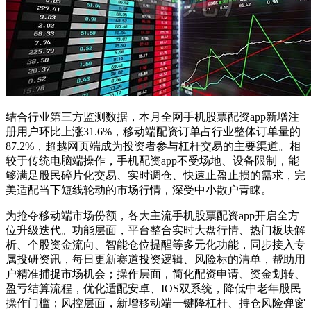
结合行业第三方监测数据，本月全网手机股票配资app新增注
册用户环比上涨31.6%，移动端配资订单占行业整体订单量的
87.2%，超越网页端成为投资者参与杠杆交易的主要渠道。相
较于传统电脑端操作，手机配资app不受场地、设备限制，能
够满足股民碎片化交易、实时调仓、快速止盈止损的需求，完
美适配当下短线轮动的市场行情，深受中小散户青睐。
为抢夺移动端市场份额，各大主流手机股票配资app开启全方
位升级迭代。功能层面，平台整合实时大盘行情、热门板块解
析、个股资金流向、智能仓位提醒等多元化功能，同步接入专
属投研资讯，每日更新赛道投资逻辑、风险标的清单，帮助用
户精准捕捉市场机会；操作层面，简化配资申请、资金划转、
盈亏结算流程，优化适配安卓、IOS双系统，降低中老年股民
操作门槛；风控层面，新增移动端一键降杠杆、持仓风险弹窗