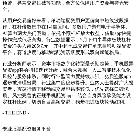
预警、异常交易拦截等功能，全方位保障用户资金与持仓安
全。
从用户交易偏好来看，移动端配资用户更偏向中短线波段操
作，杠杆倍数集中在1-4倍区间。多数用户聚焦电子半导体、
AI算力两大热门赛道，依托小额杠杆放大收益，借助app快捷
操作完成低吸高抛。行业数据显示，5月下旬半导体板块杠杆
资金净买入超205亿元，其中超七成交易订单来自移动端配资
平台，赛道热度与移动端配资活跃度形成双向赋能格局。
行业分析师表示，资本市场数字化转型是长期趋势，手机股票
配资app将会持续迭代升级，融合大数据、人工智能技术优化
风控与服务体系。同时行业监管力度持续加强，劣质盗版app
逐步被清理出局，行业集中度稳步提升。业内人士提醒广大投
资者，震荡行情下移动端交易容错率较低，优先选择口碑优
质、风控完善的正规手机配资app，结合自身风险承受能力设
定杠杆比例，切勿盲目高频交易，稳步把握板块轮动红利。
- THE END -
专业股票配资服务平台