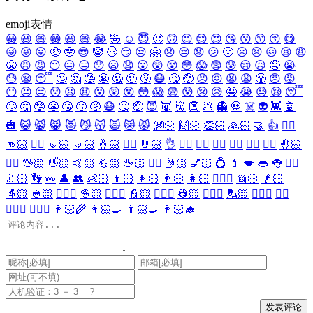
emoji表情
😀
😃
😄
😁
😆
😅
😂
🤣
☺️
😇
🙂
🙃
😉
😌
😍
😘
😗
😙
😚
😋
😜
😝
😛
🤑
🤓
😎
🤡
🤠
😏
😒
🤗
😞
😔
😟
😕
🙁
☹️
😣
😖
😫
😩
😤
😠
😡
😶
😐
😑
😯
😦
😧
😮
😲
😵
😳
😱
😨
😰
😢
😥
🤤
😭
😓
😪
😴
🙄
🤔
🤥
😬
🤐
🤢
🤧
😷
🤒
🤕
😣
😖
😫
😩
😤
😠
😡
😶
😐
😑
😯
😦
😧
😮
😲
😵
😳
😱
😨
😰
😢
😥
🤤
😭
😓
😪
😴
🙄
🤔
🤥
😬
🤐
🤢
🤧
😷
🤒
🤕
😈
👿
👹
👺
💩
👻
💀
☠️
👽
👾
🤖
🎃
😺
😸
😹
😻
😼
😽
🙀
😿
😾
👐🏻
🙌🏻
👏🏻
🙏🏻
🤝
👍
👎🏻
👊🏻
✊🏻
🤛🏻
🤜🏻
🤞🏻
✌🏻
🤘🏻
👌
👈🏻
👉🏻
👆🏻
👇🏻
☝🏻
✋🏻
🤚🏻
🖐🏻
🖖🏻
👋🏻
🤙🏻
💪🏻
🖕🏻
✍🏻
🤳🏻
💅🏻
💍
💄
💋
👄
👅
👂🏻
👃🏻
👣
👀
👤
👥
👶🏻
👦🏻
👧🏻
👨🏻
👩🏻
👱🏻‍♀️
👱🏻
👴🏻
👵🏻
👲🏻
👳🏻‍♀️
👳🏻
👮🏻‍♀️
👮🏻
👷🏻‍♀️
👷🏻
💂🏻‍♀️
💂🏻
🕵🏻‍♀️
🕵🏻
👩🏻‍⚕️
👨🏻‍⚕️
👩🏻‍🌾
👩🏻‍🍳
👨🏻‍🍳
👩🏻‍🎓