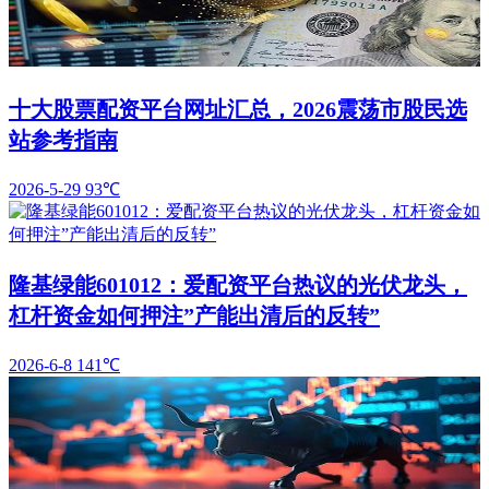
十大股票配资平台网址汇总，2026震荡市股民选
站参考指南
2026-5-29
93℃
隆基绿能601012：爱配资平台热议的光伏龙头，
杠杆资金如何押注”产能出清后的反转”
2026-6-8
141℃