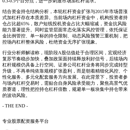
0.3-0.5个百分点，进一步刺激市场加杠杆需求。
结合资金持仓结构分析，本轮杠杆资金扩张与2015年市场普涨
式加杠杆存在本质差异。当前场内杠杆资金中，机构投资者持
仓占比超65%，散户短线投机资金占比大幅缩减，资金抗风险
能力显著提升。同时监管层面常态化落实风控管理，依托保证
金比例管控、单一标的持仓限制、动态风险预警三重机制，把
控场内杠杆整体风险，杜绝资金无序扩张现象。
行业分析师解读称，现阶段A股估值处于合理区间，宏观经济
复苏节奏稳步加快，叠加政策面持续释放利好信号，后续场内
杠杆规模仍具备上行空间。证券公司杠杆业务将同步完成转型
升级，不再单纯依靠规模扩张盈利，而是朝着精细化风控、个
性化服务、多元化配套服务方向发展。在此背景下，投资者参
与场内杠杆交易时，需贴合自身风险承受能力，聚焦高景气优
质赛道，理性把控持仓杠杆倍数，规避单一板块集中持仓带来
的波动风险。
- THE END -
专业股票配资服务平台