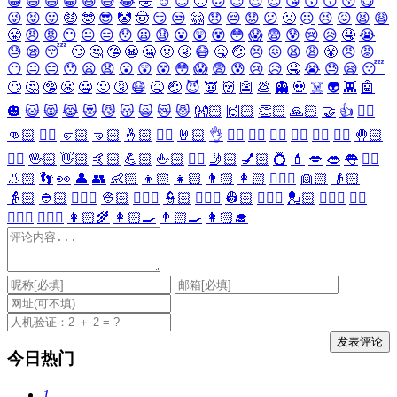
😀
😃
😄
😁
😆
😅
😂
🤣
☺️
😇
🙂
🙃
😉
😌
😍
😘
😗
😙
😚
😋
😜
😝
😛
🤑
🤓
😎
🤡
🤠
😏
😒
🤗
😞
😔
😟
😕
🙁
☹️
😣
😖
😫
😩
😤
😠
😡
😶
😐
😑
😯
😦
😧
😮
😲
😵
😳
😱
😨
😰
😢
😥
🤤
😭
😓
😪
😴
🙄
🤔
🤥
😬
🤐
🤢
🤧
😷
🤒
🤕
😣
😖
😫
😩
😤
😠
😡
😶
😐
😑
😯
😦
😧
😮
😲
😵
😳
😱
😨
😰
😢
😥
🤤
😭
😓
😪
😴
🙄
🤔
🤥
😬
🤐
🤢
🤧
😷
🤒
🤕
😈
👿
👹
👺
💩
👻
💀
☠️
👽
👾
🤖
🎃
😺
😸
😹
😻
😼
😽
🙀
😿
😾
👐🏻
🙌🏻
👏🏻
🙏🏻
🤝
👍
👎🏻
👊🏻
✊🏻
🤛🏻
🤜🏻
🤞🏻
✌🏻
🤘🏻
👌
👈🏻
👉🏻
👆🏻
👇🏻
☝🏻
✋🏻
🤚🏻
🖐🏻
🖖🏻
👋🏻
🤙🏻
💪🏻
🖕🏻
✍🏻
🤳🏻
💅🏻
💍
💄
💋
👄
👅
👂🏻
👃🏻
👣
👀
👤
👥
👶🏻
👦🏻
👧🏻
👨🏻
👩🏻
👱🏻‍♀️
👱🏻
👴🏻
👵🏻
👲🏻
👳🏻‍♀️
👳🏻
👮🏻‍♀️
👮🏻
👷🏻‍♀️
👷🏻
💂🏻‍♀️
💂🏻
🕵🏻‍♀️
🕵🏻
👩🏻‍⚕️
👨🏻‍⚕️
👩🏻‍🌾
👩🏻‍🍳
👨🏻‍🍳
👩🏻‍🎓
今日热门
1