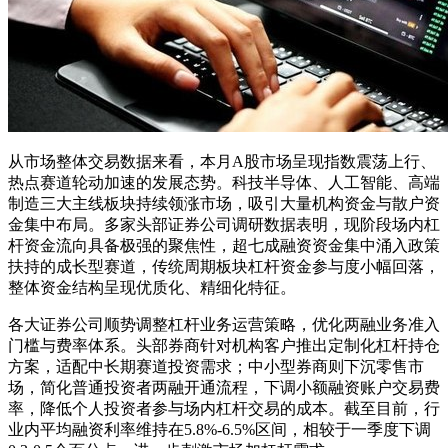
从市场整体交易数据来看，本月A股市场呈现指数震荡上行、
热点赛道轮动加速的发展态势。科技半导体、人工智能、高端
制造三大主线板块持续领涨市场，吸引大量机构资金与散户资
金集中布局。多家头部证券公司调研数据表明，现阶段场内杠
杆资金流向具备极强的聚焦性，超七成融资资金集中涌入政策
扶持的成长型赛道，传统周期板块杠杆资金参与度小幅回落，
整体资金结构呈现优质化、精细化特征。
各大证券公司顺势调整杠杆业务运营策略，优化两融业务准入
门槛与费率体系。头部券商针对机构客户推出定制化杠杆持仓
方案，适配中长期赛道投资需求；中小型券商则下沉零售市
场，简化普通投资者两融开通流程，下调小额融资账户交易费
率，降低个人投资者参与场内杠杆交易的成本。截至目前，行
业内平均融资利率维持在5.8%-6.5%区间，相较于一季度下调