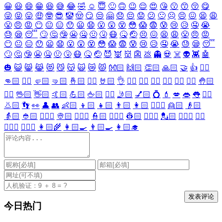
😀
😃
😄
😁
😆
😅
😂
🤣
☺️
😇
🙂
🙃
😉
😌
😍
😘
😗
😙
😚
😋
😜
😝
😛
🤑
🤓
😎
🤡
🤠
😏
😒
🤗
😞
😔
😟
😕
🙁
☹️
😣
😖
😫
😩
😤
😠
😡
😶
😐
😑
😯
😦
😧
😮
😲
😵
😳
😱
😨
😰
😢
😥
🤤
😭
😓
😪
😴
🙄
🤔
🤥
😬
🤐
🤢
🤧
😷
🤒
🤕
😣
😖
😫
😩
😤
😠
😡
😶
😐
😑
😯
😦
😧
😮
😲
😵
😳
😱
😨
😰
😢
😥
🤤
😭
😓
😪
😴
🙄
🤔
🤥
😬
🤐
🤢
🤧
😷
🤒
🤕
😈
👿
👹
👺
💩
👻
💀
☠️
👽
👾
🤖
🎃
😺
😸
😹
😻
😼
😽
🙀
😿
😾
👐🏻
🙌🏻
👏🏻
🙏🏻
🤝
👍
👎🏻
👊🏻
✊🏻
🤛🏻
🤜🏻
🤞🏻
✌🏻
🤘🏻
👌
👈🏻
👉🏻
👆🏻
👇🏻
☝🏻
✋🏻
🤚🏻
🖐🏻
🖖🏻
👋🏻
🤙🏻
💪🏻
🖕🏻
✍🏻
🤳🏻
💅🏻
💍
💄
💋
👄
👅
👂🏻
👃🏻
👣
👀
👤
👥
👶🏻
👦🏻
👧🏻
👨🏻
👩🏻
👱🏻‍♀️
👱🏻
👴🏻
👵🏻
👲🏻
👳🏻‍♀️
👳🏻
👮🏻‍♀️
👮🏻
👷🏻‍♀️
👷🏻
💂🏻‍♀️
💂🏻
🕵🏻‍♀️
🕵🏻
👩🏻‍⚕️
👨🏻‍⚕️
👩🏻‍🌾
👩🏻‍🍳
👨🏻‍🍳
👩🏻‍🎓
今日热门