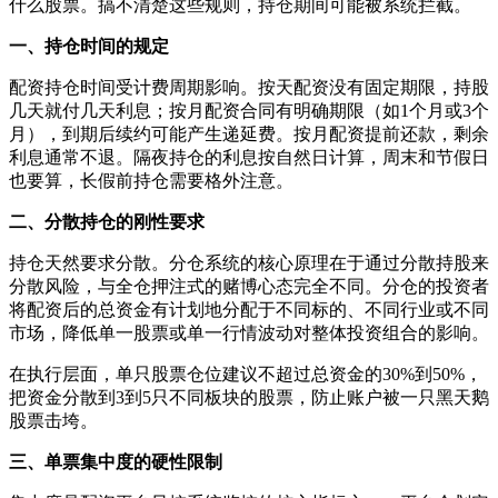
什么股票。搞不清楚这些规则，持仓期间可能被系统拦截。
一、持仓时间的规定
配资持仓时间受计费周期影响。按天配资没有固定期限，持股
几天就付几天利息；按月配资合同有明确期限（如1个月或3个
月），到期后续约可能产生递延费。按月配资提前还款，剩余
利息通常不退。隔夜持仓的利息按自然日计算，周末和节假日
也要算，长假前持仓需要格外注意。
二、分散持仓的刚性要求
持仓天然要求分散。分仓系统的核心原理在于通过分散持股来
分散风险，与全仓押注式的赌博心态完全不同。分仓的投资者
将配资后的总资金有计划地分配于不同标的、不同行业或不同
市场，降低单一股票或单一行情波动对整体投资组合的影响。
在执行层面，单只股票仓位建议不超过总资金的30%到50%，
把资金分散到3到5只不同板块的股票，防止账户被一只黑天鹅
股票击垮。
三、单票集中度的硬性限制