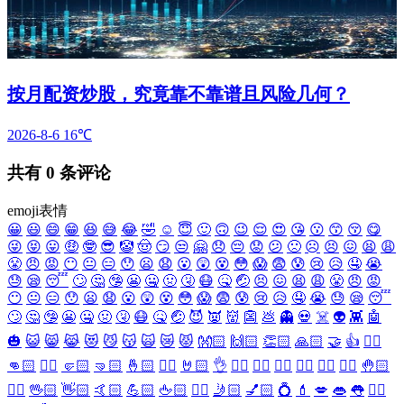
按月配资炒股，究竟靠不靠谱且风险几何？
2026-8-6
16℃
共有
0
条评论
emoji表情
😀
😃
😄
😁
😆
😅
😂
🤣
☺️
😇
🙂
🙃
😉
😌
😍
😘
😗
😙
😚
😋
😜
😝
😛
🤑
🤓
😎
🤡
🤠
😏
😒
🤗
😞
😔
😟
😕
🙁
☹️
😣
😖
😫
😩
😤
😠
😡
😶
😐
😑
😯
😦
😧
😮
😲
😵
😳
😱
😨
😰
😢
😥
🤤
😭
😓
😪
😴
🙄
🤔
🤥
😬
🤐
🤢
🤧
😷
🤒
🤕
😣
😖
😫
😩
😤
😠
😡
😶
😐
😑
😯
😦
😧
😮
😲
😵
😳
😱
😨
😰
😢
😥
🤤
😭
😓
😪
😴
🙄
🤔
🤥
😬
🤐
🤢
🤧
😷
🤒
🤕
😈
👿
👹
👺
💩
👻
💀
☠️
👽
👾
🤖
🎃
😺
😸
😹
😻
😼
😽
🙀
😿
😾
👐🏻
🙌🏻
👏🏻
🙏🏻
🤝
👍
👎🏻
👊🏻
✊🏻
🤛🏻
🤜🏻
🤞🏻
✌🏻
🤘🏻
👌
👈🏻
👉🏻
👆🏻
👇🏻
☝🏻
✋🏻
🤚🏻
🖐🏻
🖖🏻
👋🏻
🤙🏻
💪🏻
🖕🏻
✍🏻
🤳🏻
💅🏻
💍
💄
💋
👄
👅
👂🏻