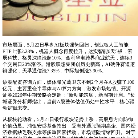
市场层面，5月22日早盘AI板块强势回归，创业板人工智能
ETF上涨2.28%，机器人概念再度拉升，达实智能6天5板，索
辰科技、格灵深瞳涨超10%。金利华电跨界商业航天，连续3
个交易日20%涨停。港股联想集团创历史新高，AI硬件赛道逻
辑强化，天孚通信涨7.35%，中际旭创涨3.90%。
炒股配资咨询方面，媒体曝光葛卫东不到2个月在A股赚了100
亿元，主要重仓半导体与AI算力方向，激发市场热情。开源
证券2026年中期策略会定调："新动能筑底，新周期开启。"长
城证券分析师指出，当前A股整体估值仍处中性水平，核心驱
动逻辑未变。
从板块轮动看，5月21日银行板块逆势上涨，高股息方向防御
价值凸显。浦银安盛基金指出，受海外通胀预期高企、国内经
济数据缺乏强支撑等多重因素扰动，市场避险情绪回升。对于