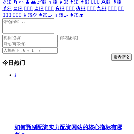
👃🏻
👣
👀
👤
👥
👶🏻
👦🏻
👧🏻
👨🏻
👩🏻
👱🏻‍♀️
👱🏻
👴🏻
👵🏻
👲🏻
👳🏻‍♀️
👳🏻
👮🏻‍♀️
👮🏻
👷🏻‍♀️
👷🏻
💂🏻‍♀️
💂🏻
🕵🏻‍♀️
🕵🏻
👩🏻‍⚕️
👨🏻‍⚕️
👩🏻‍🌾
👩🏻‍🍳
👨🏻‍🍳
👩🏻‍🎓
今日热门
1
如何甄别配资实力配资网站的核心指标有哪