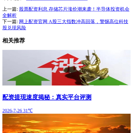
上一篇:
股票配资利息 存储芯片涨价潮来袭！半导体投资机会
全解析
下一篇:
网上配资官网 A股三大指数冲高回落，警惕高位科技
股兑现风险
相关推荐
配资提现速度揭秘：真实平台评测
2026-7-26
31℃