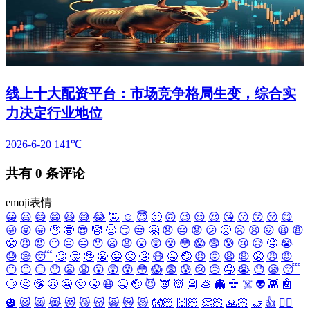
线上十大配资平台：市场竞争格局生变，综合实
力决定行业地位
2026-6-20
141℃
共有
0
条评论
emoji表情
😀
😃
😄
😁
😆
😅
😂
🤣
☺️
😇
🙂
🙃
😉
😌
😍
😘
😗
😙
😚
😋
😜
😝
😛
🤑
🤓
😎
🤡
🤠
😏
😒
🤗
😞
😔
😟
😕
🙁
☹️
😣
😖
😫
😩
😤
😠
😡
😶
😐
😑
😯
😦
😧
😮
😲
😵
😳
😱
😨
😰
😢
😥
🤤
😭
😓
😪
😴
🙄
🤔
🤥
😬
🤐
🤢
🤧
😷
🤒
🤕
😣
😖
😫
😩
😤
😠
😡
😶
😐
😑
😯
😦
😧
😮
😲
😵
😳
😱
😨
😰
😢
😥
🤤
😭
😓
😪
😴
🙄
🤔
🤥
😬
🤐
🤢
🤧
😷
🤒
🤕
😈
👿
👹
👺
💩
👻
💀
☠️
👽
👾
🤖
🎃
😺
😸
😹
😻
😼
😽
🙀
😿
😾
👐🏻
🙌🏻
👏🏻
🙏🏻
🤝
👍
👎🏻