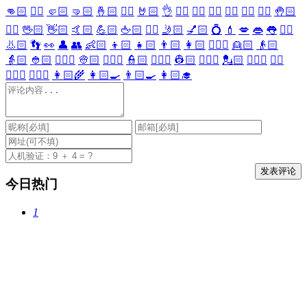
👊🏻
✊🏻
🤛🏻
🤜🏻
🤞🏻
✌🏻
🤘🏻
👌
👈🏻
👉🏻
👆🏻
👇🏻
☝🏻
✋🏻
🤚🏻
🖐🏻
🖖🏻
👋🏻
🤙🏻
💪🏻
🖕🏻
✍🏻
🤳🏻
💅🏻
💍
💄
💋
👄
👅
👂🏻
👃🏻
👣
👀
👤
👥
👶🏻
👦🏻
👧🏻
👨🏻
👩🏻
👱🏻‍♀️
👱🏻
👴🏻
👵🏻
👲🏻
👳🏻‍♀️
👳🏻
👮🏻‍♀️
👮🏻
👷🏻‍♀️
👷🏻
💂🏻‍♀️
💂🏻
🕵🏻‍♀️
🕵🏻
👩🏻‍⚕️
👨🏻‍⚕️
👩🏻‍🌾
👩🏻‍🍳
👨🏻‍🍳
👩🏻‍🎓
今日热门
1