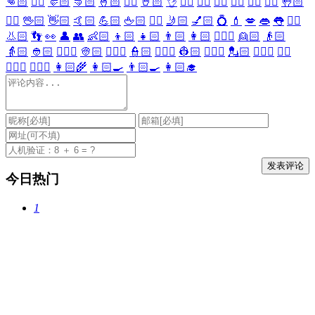
👊🏻
✊🏻
🤛🏻
🤜🏻
🤞🏻
✌🏻
🤘🏻
👌
👈🏻
👉🏻
👆🏻
👇🏻
☝🏻
✋🏻
🤚🏻
🖐🏻
🖖🏻
👋🏻
🤙🏻
💪🏻
🖕🏻
✍🏻
🤳🏻
💅🏻
💍
💄
💋
👄
👅
👂🏻
👃🏻
👣
👀
👤
👥
👶🏻
👦🏻
👧🏻
👨🏻
👩🏻
👱🏻‍♀️
👱🏻
👴🏻
👵🏻
👲🏻
👳🏻‍♀️
👳🏻
👮🏻‍♀️
👮🏻
👷🏻‍♀️
👷🏻
💂🏻‍♀️
💂🏻
🕵🏻‍♀️
🕵🏻
👩🏻‍⚕️
👨🏻‍⚕️
👩🏻‍🌾
👩🏻‍🍳
👨🏻‍🍳
👩🏻‍🎓
今日热门
1