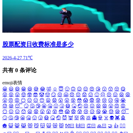
股票配资日收费标准是多少
2026-4-27
71℃
共有
0
条评论
emoji表情
😀
😃
😄
😁
😆
😅
😂
🤣
☺️
😇
🙂
🙃
😉
😌
😍
😘
😗
😙
😚
😋
😜
😝
😛
🤑
🤓
😎
🤡
🤠
😏
😒
🤗
😞
😔
😟
😕
🙁
☹️
😣
😖
😫
😩
😤
😠
😡
😶
😐
😑
😯
😦
😧
😮
😲
😵
😳
😱
😨
😰
😢
😥
🤤
😭
😓
😪
😴
🙄
🤔
🤥
😬
🤐
🤢
🤧
😷
🤒
🤕
😣
😖
😫
😩
😤
😠
😡
😶
😐
😑
😯
😦
😧
😮
😲
😵
😳
😱
😨
😰
😢
😥
🤤
😭
😓
😪
😴
🙄
🤔
🤥
😬
🤐
🤢
🤧
😷
🤒
🤕
😈
👿
👹
👺
💩
👻
💀
☠️
👽
👾
🤖
🎃
😺
😸
😹
😻
😼
😽
🙀
😿
😾
👐🏻
🙌🏻
👏🏻
🙏🏻
🤝
👍
👎🏻