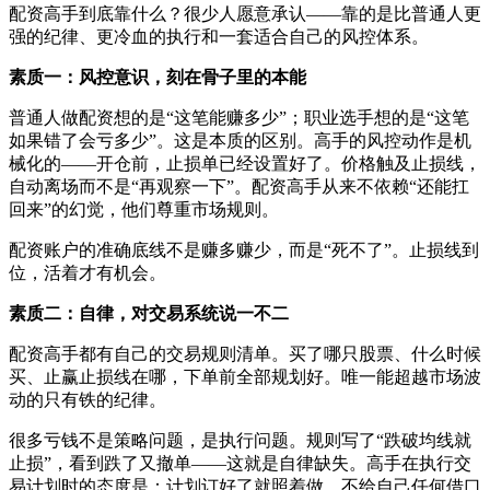
配资高手到底靠什么？很少人愿意承认——靠的是比普通人更
强的纪律、更冷血的执行和一套适合自己的风控体系。
素质一：风控意识，刻在骨子里的本能
普通人做配资想的是“这笔能赚多少”；职业选手想的是“这笔
如果错了会亏多少”。这是本质的区别。高手的风控动作是机
械化的——开仓前，止损单已经设置好了。价格触及止损线，
自动离场而不是“再观察一下”。配资高手从来不依赖“还能扛
回来”的幻觉，他们尊重市场规则。
配资账户的准确底线不是赚多赚少，而是“死不了”。止损线到
位，活着才有机会。
素质二：自律，对交易系统说一不二
配资高手都有自己的交易规则清单。买了哪只股票、什么时候
买、止赢止损线在哪，下单前全部规划好。唯一能超越市场波
动的只有铁的纪律。
很多亏钱不是策略问题，是执行问题。规则写了“跌破均线就
止损”，看到跌了又撤单——这就是自律缺失。高手在执行交
易计划时的态度是：计划订好了就照着做，不给自己任何借口