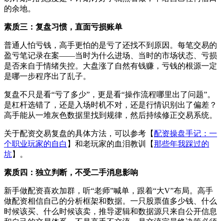
的余地。
素质三：复盘习惯，直面亏损账单
普通人怕亏钱，高手更怕的是亏了还找不到原因。每笔交易的
盈亏笔记录在案——当时为什么进场、当时的市场状态、亏损
是否来自于情绪失控。大盘涨了自然有钱赚，亏钱的根源一定
是哪一步程序出了乱子。
复盘不只是看“亏了多少”，更是看“操作流程哪里出了问题”。
是杠杆选错了，还是入场时机不对，还是行情识别出了偏差？
高手能从一堆灰色数据里找到规律，然后持续修正交易系统。
关于配资交易复盘的具体方法，可以参考【
配资操盘手记：一
个职业玩家的自白
】和老玩家的血泪教训【
那些年我踩过的
坑
】。
素质四：独立判断，不受二手消息影响
新手做配资喜欢加群，听“老师”喊单，跟着“大V”布局。高手
做配资相信自己的分析框架和数据。一只股票值多少钱、什么
时候该买、什么时候该卖，推导逻辑和数据源只来自公开信息