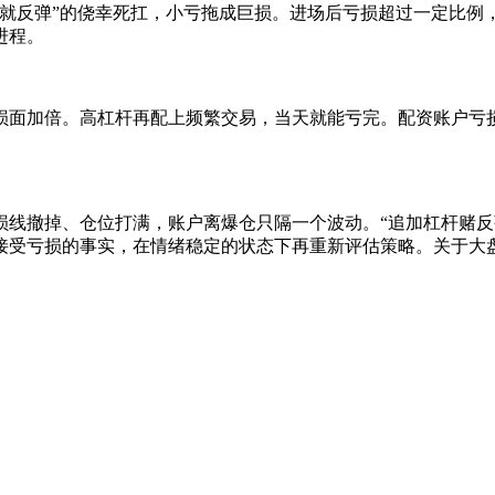
等就反弹”的侥幸死扛，小亏拖成巨损。进场后亏损超过一定比例
进程。
损面加倍。高杠杆再配上频繁交易，当天就能亏完。配资账户亏
损线撤掉、仓位打满，账户离爆仓只隔一个波动。“追加杠杆赌反
接受亏损的事实，在情绪稳定的状态下再重新评估策略。关于大