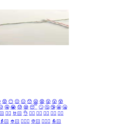

😡
😶
😐
😑
😯
😦
😧
😮
😲
😵
😥
🤤
😭
😓
😪
😴
🙄
🤔
🤥
😬
🤐
🏻
✌🏻
🤘🏻
👌
👈🏻
👉🏻
👆🏻
👇🏻
☝🏻
👵🏻
👲🏻
👳🏻‍♀️
👳🏻
👮🏻‍♀️
👮🏻