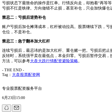
亏损状态下最致命的操作是扛单。行情反向走，却抱着“再等
亏损不扛是铁律。方向做错不止损，甚至补仓，只会加快爆仓
禁忌二：亏损后逆势补仓
账户亏损后加仓摊薄成本，杠杆被动拉高。股票继续下跌，亏
仓位，不是补仓。
禁忌三：急于翻本加大杠杆
连续亏损后，最忌讳的是加大杠杆、重仓赌一把。亏损后把止
反转时，系统强平卖在最低点，本金归零。亏损后暂停交易，
方法，可以参考
大盘大跌行情配资避险策略
。
- THE END -
Tag：
大盘股票配资网
专业股票配资服务平台
6月23日15:00