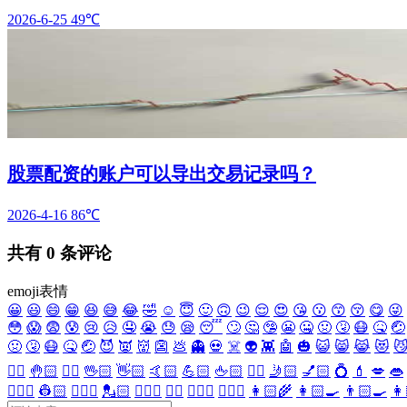
2026-6-25
49℃
股票配资的账户可以导出交易记录吗？
2026-4-16
86℃
共有
0
条评论
emoji表情
😀
😃
😄
😁
😆
😅
😂
🤣
☺️
😇
🙂
🙃
😉
😌
😍
😘
😗
😙
😚
😋
😜
😳
😱
😨
😰
😢
😥
🤤
😭
😓
😪
😴
🙄
🤔
🤥
😬
🤐
🤢
🤧
😷
🤒
🤕
🤢
🤧
😷
🤒
🤕
😈
👿
👹
👺
💩
👻
💀
☠️
👽
👾
🤖
🎃
😺
😸
😹
😻

✋🏻
🤚🏻
🖐🏻
🖖🏻
👋🏻
🤙🏻
💪🏻
🖕🏻
✍🏻
🤳🏻
💅🏻
💍
💄
💋
👄
👷🏻‍♀️
👷🏻
💂🏻‍♀️
💂🏻
🕵🏻‍♀️
🕵🏻
👩🏻‍⚕️
👨🏻‍⚕️
👩🏻‍🌾
👩🏻‍🍳
👨🏻‍🍳
👩