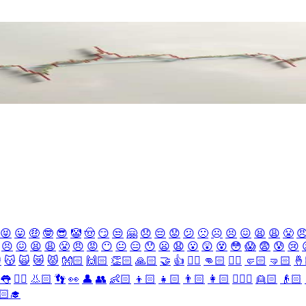
😝
😛
🤑
🤓
😎
🤡
🤠
😏
😒
🤗
😞
😔
😟
😕
🙁
☹️
😣
😖
😫
😩
😤

😣
😖
😫
😩
😤
😠
😡
😶
😐
😑
😯
😦
😧
😮
😲
😵
😳
😱
😨
😰
😢

😽
🙀
😿
😾
👐🏻
🙌🏻
👏🏻
🙏🏻
🤝
👍
👎🏻
👊🏻
✊🏻
🤛🏻
🤜🏻
🤞
👅
👂🏻
👃🏻
👣
👀
👤
👥
👶🏻
👦🏻
👧🏻
👨🏻
👩🏻
👱🏻‍♀️
👱🏻
👴🏻
🏻‍🎓