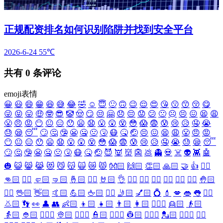
正规配资排名如何识别陷阱并找到安全平台
2026-6-24
55℃
共有
0
条评论
emoji表情
😀
😃
😄
😁
😆
😅
😂
🤣
☺️
😇
🙂
🙃
😉
😌
😍
😘
😗
😙
😚
😋
😜
😝
😛
🤑
🤓
😎
🤡
🤠
😏
😒
🤗
😞
😔
😟
😕
🙁
☹️
😣
😖
😫
😩
😤
😠
😡
😶
😐
😑
😯
😦
😧
😮
😲
😵
😳
😱
😨
😰
😢
😥
🤤
😭
😓
😪
😴
🙄
🤔
🤥
😬
🤐
🤢
🤧
😷
🤒
🤕
😣
😖
😫
😩
😤
😠
😡
😶
😐
😑
😯
😦
😧
😮
😲
😵
😳
😱
😨
😰
😢
😥
🤤
😭
😓
😪
😴
🙄
🤔
🤥
😬
🤐
🤢
🤧
😷
🤒
🤕
😈
👿
👹
👺
💩
👻
💀
☠️
👽
👾
🤖
🎃
😺
😸
😹
😻
😼
😽
🙀
😿
😾
👐🏻
🙌🏻
👏🏻
🙏🏻
🤝
👍
👎🏻
👊🏻
✊🏻
🤛🏻
🤜🏻
🤞🏻
✌🏻
🤘🏻
👌
👈🏻
👉🏻
👆🏻
👇🏻
☝🏻
✋🏻
🤚🏻
🖐🏻
🖖🏻
👋🏻
🤙🏻
💪🏻
🖕🏻
✍🏻
🤳🏻
💅🏻
💍
💄
💋
👄
👅
👂🏻
👃🏻
👣
👀
👤
👥
👶🏻
👦🏻
👧🏻
👨🏻
👩🏻
👱🏻‍♀️
👱🏻
👴🏻
👵🏻
👲🏻
👳🏻‍♀️
👳🏻
👮🏻‍♀️
👮🏻
👷🏻‍♀️
👷🏻
💂🏻‍♀️
💂🏻
🕵🏻‍♀️
🕵🏻