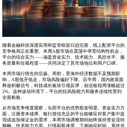
随着金融科技深度应用和监管框架日趋完善，线上配资平台的
竞争格局正在重塑。本周A股市场在震荡中孕育结构性机会，
平台的综合实力——涵盖资金实力、技术能力、风控水平、服
务质量和合规程度——共同决定了其市场地位和用户口碑。
本周市场行情先抑后扬。周初，受海外经济数据不及预期影
响，A股低开低走，市场风险偏好下降。后半周，国内政策面
释放积极信号，科技成长板块引领反弹，创业板指周涨幅超过
2%。这种波动环境下，平台的抗风险能力和服务连续性受到
全面检验。
从市场竞争维度观察，头部平台的优势愈发明显。资金实力方
面，注册资本雄厚、银行授信充足的平台能够应对客户集中提
现或追加保证金的需求，本周市场调整期间始终保持资金流转
顺畅。技术能力方面，行情刷新速度、下单响应时间、系统并