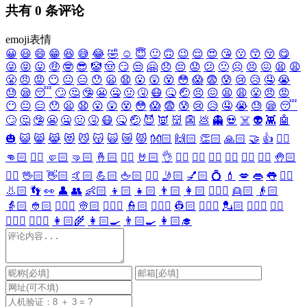
共有
0
条评论
emoji表情
😀
😃
😄
😁
😆
😅
😂
🤣
☺️
😇
🙂
🙃
😉
😌
😍
😘
😗
😙
😚
😋
😜
😝
😛
🤑
🤓
😎
🤡
🤠
😏
😒
🤗
😞
😔
😟
😕
🙁
☹️
😣
😖
😫
😩
😤
😠
😡
😶
😐
😑
😯
😦
😧
😮
😲
😵
😳
😱
😨
😰
😢
😥
🤤
😭
😓
😪
😴
🙄
🤔
🤥
😬
🤐
🤢
🤧
😷
🤒
🤕
😣
😖
😫
😩
😤
😠
😡
😶
😐
😑
😯
😦
😧
😮
😲
😵
😳
😱
😨
😰
😢
😥
🤤
😭
😓
😪
😴
🙄
🤔
🤥
😬
🤐
🤢
🤧
😷
🤒
🤕
😈
👿
👹
👺
💩
👻
💀
☠️
👽
👾
🤖
🎃
😺
😸
😹
😻
😼
😽
🙀
😿
😾
👐🏻
🙌🏻
👏🏻
🙏🏻
🤝
👍
👎🏻
👊🏻
✊🏻
🤛🏻
🤜🏻
🤞🏻
✌🏻
🤘🏻
👌
👈🏻
👉🏻
👆🏻
👇🏻
☝🏻
✋🏻
🤚🏻
🖐🏻
🖖🏻
👋🏻
🤙🏻
💪🏻
🖕🏻
✍🏻
🤳🏻
💅🏻
💍
💄
💋
👄
👅
👂🏻
👃🏻
👣
👀
👤
👥
👶🏻
👦🏻
👧🏻
👨🏻
👩🏻
👱🏻‍♀️
👱🏻
👴🏻
👵🏻
👲🏻
👳🏻‍♀️
👳🏻
👮🏻‍♀️
👮🏻
👷🏻‍♀️
👷🏻
💂🏻‍♀️
💂🏻
🕵🏻‍♀️
🕵🏻
👩🏻‍⚕️
👨🏻‍⚕️
👩🏻‍🌾
👩🏻‍🍳
👨🏻‍🍳
👩🏻‍🎓