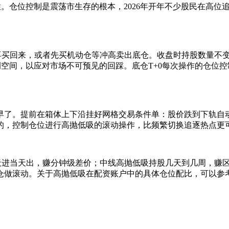
性。仓位控制是震荡市生存的根本，2026年开年不少股民在高
再买回来，或者先买机动仓等冲高卖出底仓。收盘时持股数量不
例空间，以应对市场不可预见的回踩。底仓T+0每次操作的仓位控
早了。提前在箱体上下沿挂好网格交易条件单：股价跌到下轨自
的，控制仓位进行高抛低吸的滚动操作，比频繁切换追逐热点更
天进当天出，赚分钟级差价；中线高抛低吸持股几天到几周，赚
仓做滚动。关于高抛低吸在配资账户中的具体仓位配比，可以参