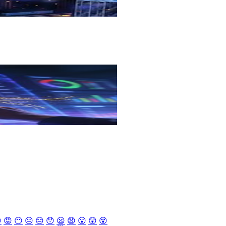

😡
😶
😐
😑
😯
😦
😧
😮
😲
😵