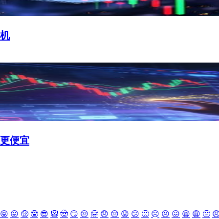
机
谁更便宜
😝
😛
🤑
🤓
😎
🤡
🤠
😏
😒
🤗
😞
😔
😟
😕
🙁
☹️
😣
😖
😫
😩
😤
