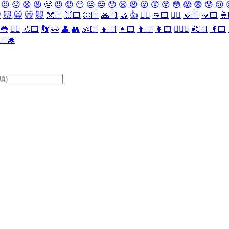
😣
😖
😫
😩
😤
😠
😡
😶
😐
😑
😯
😦
😧
😮
😲
😵
😳
😱
😨
😰
😢

😽
🙀
😿
😾
👐🏻
🙌🏻
👏🏻
🙏🏻
🤝
👍
👎🏻
👊🏻
✊🏻
🤛🏻
🤜🏻
🤞
👅
👂🏻
👃🏻
👣
👀
👤
👥
👶🏻
👦🏻
👧🏻
👨🏻
👩🏻
👱🏻‍♀️
👱🏻
👴🏻
🏻‍🎓