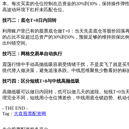
本。每次买卖的仓位控制在总资金的20%到30%，保持操作弹
高波动环境下杠杆未匹配仓位。
技巧二：底仓T+0日内回转
利用账户里已有的股票底仓做T+0：当天先卖底仓等股价回落
的占比不应超过总资产的30%到50%，预留足够的维持担保比
出纠错空间。
技巧三：网格交易单自动执行
震荡行情中手动高抛低吸容易受情绪干扰，不是卖飞了就是买
统代替人做决策，避免追涨杀跌。中线思维聚焦少数看好的标
技巧四：区分短线T+0与中线高抛低吸
高抛低吸可以做日内回转，也可以做几天的波段。短线T+0当
理完全不同，短线用小仓位博差价，中线用底仓锁趋势、机动
- THE END -
Tag：
大盘股票配资网