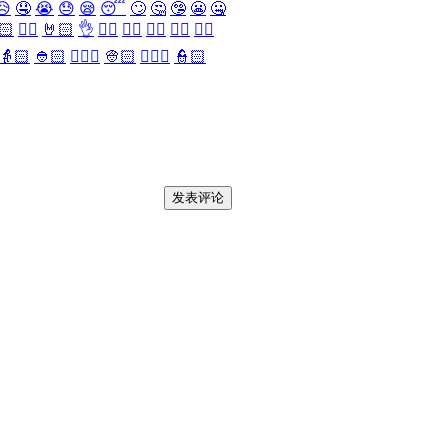
😥
🤤
😭
😓
😪
😴
🙄
🤔
🤥
😬
🤐
🏻
✌🏻
🤘🏻
👌
👈🏻
👉🏻
👆🏻
👇🏻
☝🏻
👵🏻
👲🏻
👳🏻‍♀️
👳🏻
👮🏻‍♀️
👮🏻