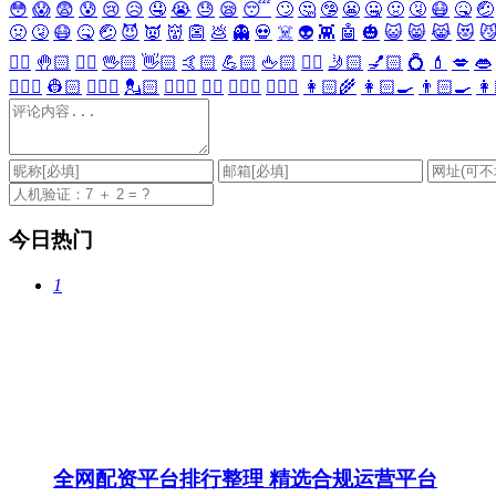
😳
😱
😨
😰
😢
😥
🤤
😭
😓
😪
😴
🙄
🤔
🤥
😬
🤐
🤢
🤧
😷
🤒
🤕
🤢
🤧
😷
🤒
🤕
😈
👿
👹
👺
💩
👻
💀
☠️
👽
👾
🤖
🎃
😺
😸
😹
😻

✋🏻
🤚🏻
🖐🏻
🖖🏻
👋🏻
🤙🏻
💪🏻
🖕🏻
✍🏻
🤳🏻
💅🏻
💍
💄
💋
👄
👷🏻‍♀️
👷🏻
💂🏻‍♀️
💂🏻
🕵🏻‍♀️
🕵🏻
👩🏻‍⚕️
👨🏻‍⚕️
👩🏻‍🌾
👩🏻‍🍳
👨🏻‍🍳
👩
今日热门
1
全网配资平台排行整理 精选合规运营平台