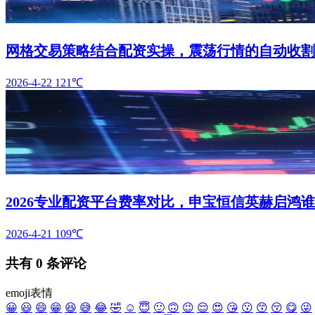
网格交易策略结合配资实操，震荡行情的自动收割
2026-4-22
121℃
2026专业配资平台费率对比，申宝恒信英赫启鸿
2026-4-21
109℃
共有
0
条评论
emoji表情
😀
😃
😄
😁
😆
😅
😂
🤣
☺️
😇
🙂
🙃
😉
😌
😍
😘
😗
😙
😚
😋
😜