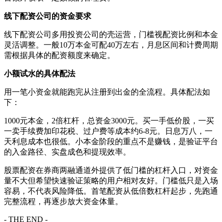
线下配资公司的资金要求
线下配资公司多用投资公司的壳运营，门槛视配资比例和本金
灵活调整。一般10万本金可配40万左右，月息区间和计费周期
需根据具体的配资额度来确定。
小额试水的具体配法
用一笔小资金就能跑完从注册到出金的全流程。具体配法如
下：
1000元本金，2倍杠杆，总资金3000元。买一手低价股，一买
一卖手续费加印花税、过户费等成本约6-8元。日息万八，一
天利息成本也很低。小本金阶段的重点不是赚钱，是验证平台
的入金路径、实盘成色和提现效率。
股票配资在券商两融通道外提供了低门槛的杠杆入口，对资金
量不大但希望快速验证策略的用户相对友好。门槛低只是入场
容易，不代表风险降低。首笔配资从低倍数杠杆起步，先跑通
完整流程，再逐步放大资金体量。
- THE END -