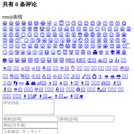
共有
0
条评论
emoji表情
😀
😃
😄
😁
😆
😅
😂
🤣
☺️
😇
🙂
🙃
😉
😌
😍
😘
😗
😙
😚
😋
😜
😝
😛
🤑
🤓
😎
🤡
🤠
😏
😒
🤗
😞
😔
😟
😕
🙁
☹️
😣
😖
😫
😩
😤
😠
😡
😶
😐
😑
😯
😦
😧
😮
😲
😵
😳
😱
😨
😰
😢
😥
🤤
😭
😓
😪
😴
🙄
🤔
🤥
😬
🤐
🤢
🤧
😷
🤒
🤕
😣
😖
😫
😩
😤
😠
😡
😶
😐
😑
😯
😦
😧
😮
😲
😵
😳
😱
😨
😰
😢
😥
🤤
😭
😓
😪
😴
🙄
🤔
🤥
😬
🤐
🤢
🤧
😷
🤒
🤕
😈
👿
👹
👺
💩
👻
💀
☠️
👽
👾
🤖
🎃
😺
😸
😹
😻
😼
😽
🙀
😿
😾
👐🏻
🙌🏻
👏🏻
🙏🏻
🤝
👍
👎🏻
👊🏻
✊🏻
🤛🏻
🤜🏻
🤞🏻
✌🏻
🤘🏻
👌
👈🏻
👉🏻
👆🏻
👇🏻
☝🏻
✋🏻
🤚🏻
🖐🏻
🖖🏻
👋🏻
🤙🏻
💪🏻
🖕🏻
✍🏻
🤳🏻
💅🏻
💍
💄
💋
👄
👅
👂🏻
👃🏻
👣
👀
👤
👥
👶🏻
👦🏻
👧🏻
👨🏻
👩🏻
👱🏻‍♀️
👱🏻
👴🏻
👵🏻
👲🏻
👳🏻‍♀️
👳🏻
👮🏻‍♀️
👮🏻
👷🏻‍♀️
👷🏻
💂🏻‍♀️
💂🏻
🕵🏻‍♀️
🕵🏻
👩🏻‍⚕️
👨🏻‍⚕️
👩🏻‍🌾
👩🏻‍🍳
👨🏻‍🍳
👩🏻‍🎓