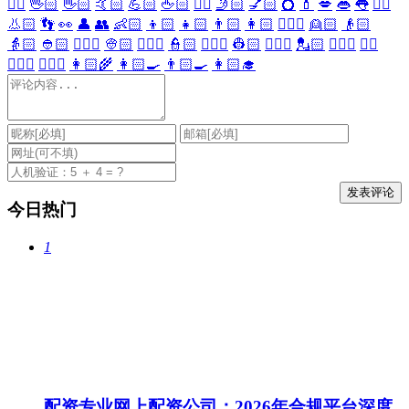
🖐🏻
🖖🏻
👋🏻
🤙🏻
💪🏻
🖕🏻
✍🏻
🤳🏻
💅🏻
💍
💄
💋
👄
👅
👂🏻
👃🏻
👣
👀
👤
👥
👶🏻
👦🏻
👧🏻
👨🏻
👩🏻
👱🏻‍♀️
👱🏻
👴🏻
👵🏻
👲🏻
👳🏻‍♀️
👳🏻
👮🏻‍♀️
👮🏻
👷🏻‍♀️
👷🏻
💂🏻‍♀️
💂🏻
🕵🏻‍♀️
🕵🏻
👩🏻‍⚕️
👨🏻‍⚕️
👩🏻‍🌾
👩🏻‍🍳
👨🏻‍🍳
👩🏻‍🎓
今日热门
1
配资专业网上配资公司：2026年合规平台深度