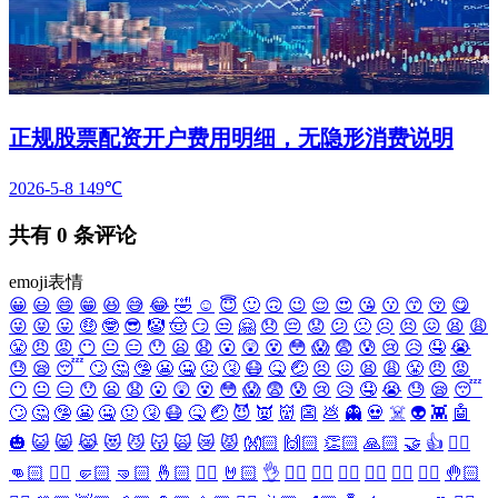
正规股票配资开户费用明细，无隐形消费说明
2026-5-8
149℃
共有
0
条评论
emoji表情
😀
😃
😄
😁
😆
😅
😂
🤣
☺️
😇
🙂
🙃
😉
😌
😍
😘
😗
😙
😚
😋
😜
😝
😛
🤑
🤓
😎
🤡
🤠
😏
😒
🤗
😞
😔
😟
😕
🙁
☹️
😣
😖
😫
😩
😤
😠
😡
😶
😐
😑
😯
😦
😧
😮
😲
😵
😳
😱
😨
😰
😢
😥
🤤
😭
😓
😪
😴
🙄
🤔
🤥
😬
🤐
🤢
🤧
😷
🤒
🤕
😣
😖
😫
😩
😤
😠
😡
😶
😐
😑
😯
😦
😧
😮
😲
😵
😳
😱
😨
😰
😢
😥
🤤
😭
😓
😪
😴
🙄
🤔
🤥
😬
🤐
🤢
🤧
😷
🤒
🤕
😈
👿
👹
👺
💩
👻
💀
☠️
👽
👾
🤖
🎃
😺
😸
😹
😻
😼
😽
🙀
😿
😾
👐🏻
🙌🏻
👏🏻
🙏🏻
🤝
👍
👎🏻
👊🏻
✊🏻
🤛🏻
🤜🏻
🤞🏻
✌🏻
🤘🏻
👌
👈🏻
👉🏻
👆🏻
👇🏻
☝🏻
✋🏻
🤚🏻