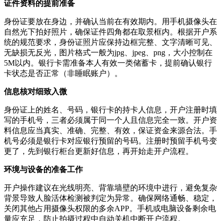
证件资料的提前准备
身份证要放在身边，并确认当前在有效期内。用手机摄像头在
自然光下拍好照片，确保证件四角都在取景框内。根据开户系
统的规范要求，身份证照片应保持边框完整、文字清晰可见、
无缺损无反光，图片格式一般为jpg、jpeg、png，大小控制在
5M以内。银行卡需准备本人有效一类储蓄卡，提前确认银行
卡状态是否正常（非睡眠账户）。
信息核对细致入微
身份证上的姓名、号码，银行卡的持卡人信息，开户注册时填
写的手机号，三者必须属于同一个人且信息完全一致。开户资
料信息应当真实、准确、完整、有效，保证资金来源合法。手
机号必须是银行卡对应银行预留的号码。注册时预留手机号变
更了，先到银行柜台更新好信息，再开始走开户流程。
环境与设备的准备工作
开户操作建议在光线明亮、背靠墙壁的环境中进行，避免复杂
背景导致人脸活体检测被判定为异常。确保网络通畅、稳定，
关闭其他占用摄像头权限的多余APP。手机或电脑设备剩余电
量应充足，防止拍摄过程中自动关机中断开户流程。