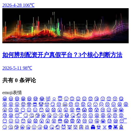
2026-4-28
106℃
如何辨别配资开户真假平台？3个核心判断方法
2026-5-11
98℃
共有
0
条评论
emoji表情
😀
😃
😄
😁
😆
😅
😂
🤣
☺️
😇
🙂
🙃
😉
😌
😍
😘
😗
😙
😚
😋
😜
😝
😛
🤑
🤓
😎
🤡
🤠
😏
😒
🤗
😞
😔
😟
😕
🙁
☹️
😣
😖
😫
😩
😤
😠
😡
😶
😐
😑
😯
😦
😧
😮
😲
😵
😳
😱
😨
😰
😢
😥
🤤
😭
😓
😪
😴
🙄
🤔
🤥
😬
🤐
🤢
🤧
😷
🤒
🤕
😣
😖
😫
😩
😤
😠
😡
😶
😐
😑
😯
😦
😧
😮
😲
😵
😳
😱
😨
😰
😢
😥
🤤
😭
😓
😪
😴
🙄
🤔
🤥
😬
🤐
🤢
🤧
😷
🤒
🤕
😈
👿
👹
👺
💩
👻
💀
☠️
👽
👾
🤖