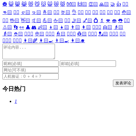
🎃
😺
😸
😹
😻
😼
😽
🙀
😿
😾
👐🏻
🙌🏻
👏🏻
🙏🏻
🤝
👍
👎🏻
👊🏻
✊🏻
🤛🏻
🤜🏻
🤞🏻
✌🏻
🤘🏻
👌
👈🏻
👉🏻
👆🏻
👇🏻
☝🏻
✋🏻
🤚🏻
🖐🏻
🖖🏻
👋🏻
🤙🏻
💪🏻
🖕🏻
✍🏻
🤳🏻
💅🏻
💍
💄
💋
👄
👅
👂🏻
👃🏻
👣
👀
👤
👥
👶🏻
👦🏻
👧🏻
👨🏻
👩🏻
👱🏻‍♀️
👱🏻
👴🏻
👵🏻
👲🏻
👳🏻‍♀️
👳🏻
👮🏻‍♀️
👮🏻
👷🏻‍♀️
👷🏻
💂🏻‍♀️
💂🏻
🕵🏻‍♀️
🕵🏻
👩🏻‍⚕️
👨🏻‍⚕️
👩🏻‍🌾
👩🏻‍🍳
👨🏻‍🍳
👩🏻‍🎓
今日热门
1