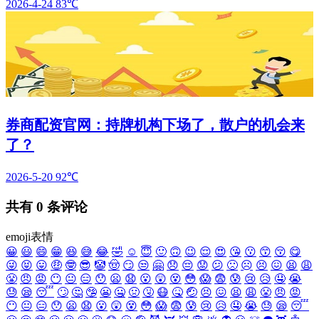
2026-4-24
83℃
券商配资官网：持牌机构下场了，散户的机会来
了？
2026-5-20
92℃
共有
0
条评论
emoji表情
😀
😃
😄
😁
😆
😅
😂
🤣
☺️
😇
🙂
🙃
😉
😌
😍
😘
😗
😙
😚
😋
😜
😝
😛
🤑
🤓
😎
🤡
🤠
😏
😒
🤗
😞
😔
😟
😕
🙁
☹️
😣
😖
😫
😩
😤
😠
😡
😶
😐
😑
😯
😦
😧
😮
😲
😵
😳
😱
😨
😰
😢
😥
🤤
😭
😓
😪
😴
🙄
🤔
🤥
😬
🤐
🤢
🤧
😷
🤒
🤕
😣
😖
😫
😩
😤
😠
😡
😶
😐
😑
😯
😦
😧
😮
😲
😵
😳
😱
😨
😰
😢
😥
🤤
😭
😓
😪
😴