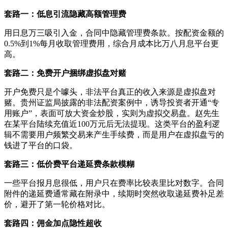
套路一：低息引流隐藏高额管理费
用日息万三吸引入金，合同中隐藏管理费条款。按配资金额的
0.5%到1%每月收取管理费用，综合月成本比万八月息平台更
高。
套路二：免费开户捆绑虚拟盘对赌
开户免费只是个噱头，非法平台真正的收入来源是虚拟盘对
赌。贵州证监局披露的非法配资案例中，诱导投资者开通“专
用账户”，表面可放大资金炒股，实则为虚拟交易盘。赵先生
在某平台陆续充值近100万元后无法提现。这类平台的盈利逻
辑不需要用户频繁交易来产生手续费，而是用户在虚拟盘亏的
钱进了平台的口袋。
套路三：低价费平台递延费条款模糊
一些平台报月息很低，用户只在费率比较表里比对数字。合同
附件的递延费通常藏在附录中，续期时突然收取递延费补足差
价，避开了第一轮价格对比。
套路四：佣金加点隐性超收