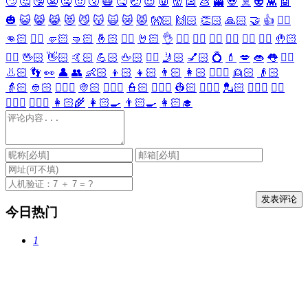
🙄
🤔
🤥
😬
🤐
🤢
🤧
😷
🤒
🤕
😈
👿
👹
👺
💩
👻
💀
☠️
👽
👾
🤖
🎃
😺
😸
😹
😻
😼
😽
🙀
😿
😾
👐🏻
🙌🏻
👏🏻
🙏🏻
🤝
👍
👎🏻
👊🏻
✊🏻
🤛🏻
🤜🏻
🤞🏻
✌🏻
🤘🏻
👌
👈🏻
👉🏻
👆🏻
👇🏻
☝🏻
✋🏻
🤚🏻
🖐🏻
🖖🏻
👋🏻
🤙🏻
💪🏻
🖕🏻
✍🏻
🤳🏻
💅🏻
💍
💄
💋
👄
👅
👂🏻
👃🏻
👣
👀
👤
👥
👶🏻
👦🏻
👧🏻
👨🏻
👩🏻
👱🏻‍♀️
👱🏻
👴🏻
👵🏻
👲🏻
👳🏻‍♀️
👳🏻
👮🏻‍♀️
👮🏻
👷🏻‍♀️
👷🏻
💂🏻‍♀️
💂🏻
🕵🏻‍♀️
🕵🏻
👩🏻‍⚕️
👨🏻‍⚕️
👩🏻‍🌾
👩🏻‍🍳
👨🏻‍🍳
👩🏻‍🎓
今日热门
1