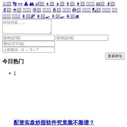
👃🏻
👣
👀
👤
👥
👶🏻
👦🏻
👧🏻
👨🏻
👩🏻
👱🏻‍♀️
👱🏻
👴🏻
👵🏻
👲🏻
👳🏻‍♀️
👳🏻
👮🏻‍♀️
👮🏻
👷🏻‍♀️
👷🏻
💂🏻‍♀️
💂🏻
🕵🏻‍♀️
🕵🏻
👩🏻‍⚕️
👨🏻‍⚕️
👩🏻‍🌾
👩🏻‍🍳
👨🏻‍🍳
👩🏻‍🎓
今日热门
1
配资实盘炒股软件究竟靠不靠谱？