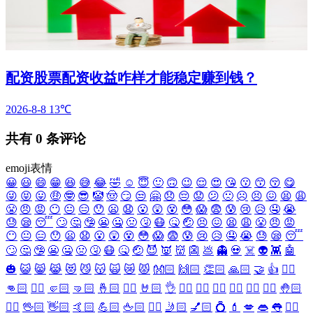
配资股票配资收益咋样才能稳定赚到钱？
2026-8-8
13℃
共有
0
条评论
emoji表情
😀
😃
😄
😁
😆
😅
😂
🤣
☺️
😇
🙂
🙃
😉
😌
😍
😘
😗
😙
😚
😋
😜
😝
😛
🤑
🤓
😎
🤡
🤠
😏
😒
🤗
😞
😔
😟
😕
🙁
☹️
😣
😖
😫
😩
😤
😠
😡
😶
😐
😑
😯
😦
😧
😮
😲
😵
😳
😱
😨
😰
😢
😥
🤤
😭
😓
😪
😴
🙄
🤔
🤥
😬
🤐
🤢
🤧
😷
🤒
🤕
😣
😖
😫
😩
😤
😠
😡
😶
😐
😑
😯
😦
😧
😮
😲
😵
😳
😱
😨
😰
😢
😥
🤤
😭
😓
😪
😴
🙄
🤔
🤥
😬
🤐
🤢
🤧
😷
🤒
🤕
😈
👿
👹
👺
💩
👻
💀
☠️
👽
👾
🤖
🎃
😺
😸
😹
😻
😼
😽
🙀
😿
😾
👐🏻
🙌🏻
👏🏻
🙏🏻
🤝
👍
👎🏻
👊🏻
✊🏻
🤛🏻
🤜🏻
🤞🏻
✌🏻
🤘🏻
👌
👈🏻
👉🏻
👆🏻
👇🏻
☝🏻
✋🏻
🤚🏻
🖐🏻
🖖🏻
👋🏻
🤙🏻
💪🏻
🖕🏻
✍🏻
🤳🏻
💅🏻
💍
💄
💋
👄
👅
👂🏻