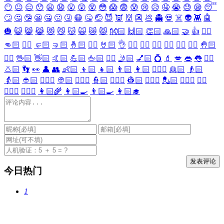
😶
😐
😑
😯
😦
😧
😮
😲
😵
😳
😱
😨
😰
😢
😥
🤤
😭
😓
😪
😴
🙄
🤔
🤥
😬
🤐
🤢
🤧
😷
🤒
🤕
😈
👿
👹
👺
💩
👻
💀
☠️
👽
👾
🤖
🎃
😺
😸
😹
😻
😼
😽
🙀
😿
😾
👐🏻
🙌🏻
👏🏻
🙏🏻
🤝
👍
👎🏻
👊🏻
✊🏻
🤛🏻
🤜🏻
🤞🏻
✌🏻
🤘🏻
👌
👈🏻
👉🏻
👆🏻
👇🏻
☝🏻
✋🏻
🤚🏻
🖐🏻
🖖🏻
👋🏻
🤙🏻
💪🏻
🖕🏻
✍🏻
🤳🏻
💅🏻
💍
💄
💋
👄
👅
👂🏻
👃🏻
👣
👀
👤
👥
👶🏻
👦🏻
👧🏻
👨🏻
👩🏻
👱🏻‍♀️
👱🏻
👴🏻
👵🏻
👲🏻
👳🏻‍♀️
👳🏻
👮🏻‍♀️
👮🏻
👷🏻‍♀️
👷🏻
💂🏻‍♀️
💂🏻
🕵🏻‍♀️
🕵🏻
👩🏻‍⚕️
👨🏻‍⚕️
👩🏻‍🌾
👩🏻‍🍳
👨🏻‍🍳
👩🏻‍🎓
今日热门
1