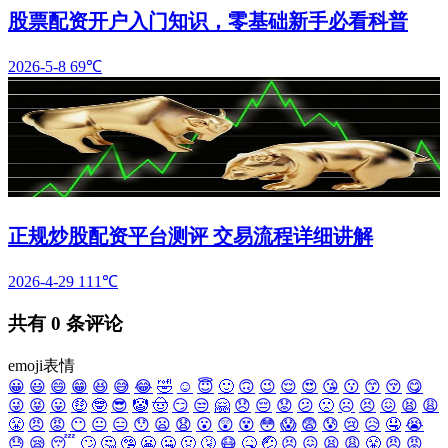
股票配资开户入门知识，零基础新手必看科普
2026-5-8
69℃
正规炒股配资平台测评 交易流程详细讲解
2026-4-29
111℃
共有
0
条评论
emoji表情
😀
😃
😄
😁
😆
😅
😂
🤣
☺️
😇
🙂
🙃
😉
😌
😍
😘
😗
😙
😚
😋
😜
😝
😛
🤑
🤓
😎
🤡
🤠
😏
😒
🤗
😞
😔
😟
😕
🙁
☹️
😣
😖
😫
😩
😤
😠
😡
😶
😐
😑
😯
😦
😧
😮
😲
😵
😳
😱
😨
😰
😢
😥
🤤
😭
😓
😪
😴
🙄
🤔
🤥
😬
🤐
🤢
🤧
😷
🤒
🤕
😣
😖
😫
😩
😤
😠
😡