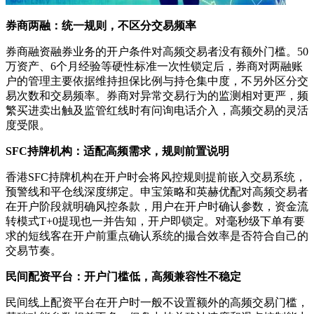
券商两融：统一规则，不区分交易频率
券商融资融券业务的开户条件对高频交易者没有额外门槛。50
万资产、6个月经验等硬性标准一次性锁定后，券商对两融账
户的管理主要依据维持担保比例与持仓集中度，不另外区分交
易次数和交易频率。券商对异常交易行为的监测相对更严，频
繁买进卖出触及监管红线时有问询电话介入，高频交易的灵活
度受限。
SFC持牌机构：适配高频需求，规则前置说明
香港SFC持牌机构在开户时会将风控规则提前嵌入交易系统，
预警线和平仓线深度绑定。申宝策略和英赫优配对高频交易者
在开户阶段就明确风控条款，用户在开户时确认参数，资金流
转模式T+0提现也一并告知，开户即锁定。对毫秒级下单有要
求的短线客在开户前重点确认系统的撮合效率是否符合自己的
交易节奏。
民间配资平台：开户门槛低，高频兼容性不稳定
民间线上配资平台在开户时一般不设置额外的高频交易门槛，