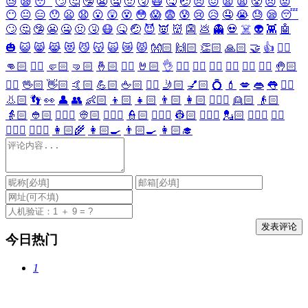
😓
😪
😴
🙄
🤔
🤥
😬
🤐
🤢
🤧
😷
🤒
🤕
😣
😖
😫
😩
😤
😠
😡
😶
😐
😑
😯
😦
😧
😮
😲
😵
😳
😱
😨
😰
😢
😥
🤤
😭
😓
😪
😴
🙄
🤔
🤥
😬
🤐
🤢
🤧
😷
🤒
🤕
😈
👿
👹
👺
💩
👻
💀
☠️
👽
👾
🤖
🎃
😺
😸
😹
😻
😼
😽
🙀
😿
😾
👐🏻
🙌🏻
👏🏻
🙏🏻
🤝
👍
👎🏻
👊🏻
✊🏻
🤛🏻
🤜🏻
🤞🏻
✌🏻
🤘🏻
👌
👈🏻
👉🏻
👆🏻
👇🏻
☝🏻
✋🏻
🤚🏻
🖐🏻
🖖🏻
👋🏻
🤙🏻
💪🏻
🖕🏻
✍🏻
🤳🏻
💅🏻
💍
💄
💋
👄
👅
👂🏻
👃🏻
👣
👀
👤
👥
👶🏻
👦🏻
👧🏻
👨🏻
👩🏻
👱🏻‍♀️
👱🏻
👴🏻
👵🏻
👲🏻
👳🏻‍♀️
👳🏻
👮🏻‍♀️
👮🏻
👷🏻‍♀️
👷🏻
💂🏻‍♀️
💂🏻
🕵🏻‍♀️
🕵🏻
👩🏻‍⚕️
👨🏻‍⚕️
👩🏻‍🌾
👩🏻‍🍳
👨🏻‍🍳
👩🏻‍🎓
今日热门
1