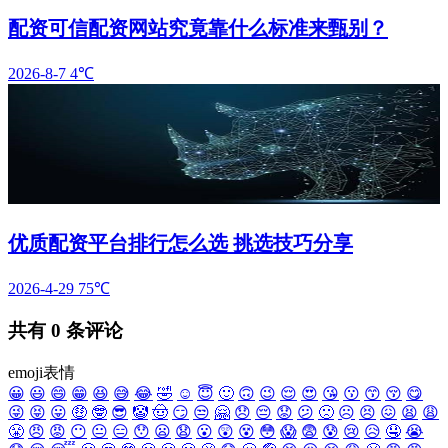
配资可信配资网站究竟靠什么标准来甄别？
2026-8-7
4℃
优质配资平台排行怎么选 挑选技巧分享
2026-4-29
75℃
共有
0
条评论
emoji表情
😀
😃
😄
😁
😆
😅
😂
🤣
☺️
😇
🙂
🙃
😉
😌
😍
😘
😗
😙
😚
😋
😜
😝
😛
🤑
🤓
😎
🤡
🤠
😏
😒
🤗
😞
😔
😟
😕
🙁
☹️
😣
😖
😫
😩
😤
😠
😡
😶
😐
😑
😯
😦
😧
😮
😲
😵
😳
😱
😨
😰
😢
😥
🤤
😭