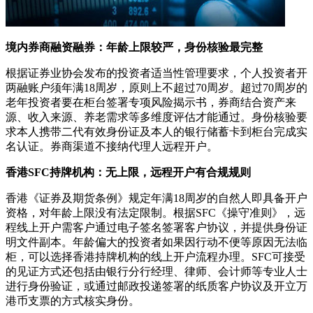
境内券商融资融券：年龄上限较严，身份核验最完整
根据证券业协会发布的投资者适当性管理要求，个人投资者开
两融账户须年满18周岁，原则上不超过70周岁。超过70周岁的
老年投资者要在柜台签署专项风险揭示书，券商结合资产来
源、收入来源、养老需求等多维度评估才能通过。身份核验要
求本人携带二代有效身份证及本人的银行储蓄卡到柜台完成实
名认证。券商渠道不接纳代理人远程开户。
香港SFC持牌机构：无上限，远程开户有合规规则
香港《证券及期货条例》规定年满18周岁的自然人即具备开户
资格，对年龄上限没有法定限制。根据SFC《操守准则》，远
程线上开户需客户通过电子签名签署客户协议，并提供身份证
明文件副本。年龄偏大的投资者如果因行动不便等原因无法临
柜，可以选择香港持牌机构的线上开户流程办理。SFC可接受
的见证方式还包括由银行分行经理、律师、会计师等专业人士
进行身份验证，或通过邮政投递签署的纸质客户协议及开立万
港币支票的方式核实身份。