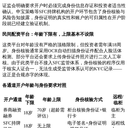
证监会明确要求开户时必须完成身份信息存证和投资者适当性
确认。申宝策略等SFC持牌机构的开户环节包含了身份核验与
风险告知披露，身份证明的真实性和账户的可归属性在开户阶
段就已经建立验证机制。
民间配资平台：年龄下限有，上限基本不设限
这类平台对年龄没有严格的顶格限制，但投资者需年满18周
岁。身份核验通常采用OCR自动扫描身份证件配合人脸活体
检测。部分平台还会要求上传身份证件照片进行二次人工审
核。由于此类平台不接入SFC监管体系，身份核验的程序仅用
于核实人证合一，无法生成受监管体系认可的KYC记录——
这正是合规赤字的体现。
各通道开户年龄与身份要求对照
年龄
远程/
开户通道
年龄上限
身份核验方式
下限
临柜
券商融资
70岁（超龄需
柜台核验身份证+银
临柜为
18岁
融券
评估）
行卡
主
SFC持牌
电子签名+身份证明
远程线
18岁
无上限