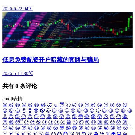
2026-6-22
94℃
低息免费配资开户暗藏的套路与骗局
2026-5-11
80℃
共有
0
条评论
emoji表情
😀
😃
😄
😁
😆
😅
😂
🤣
☺️
😇
🙂
🙃
😉
😌
😍
😘
😗
😙
😚
😋
😜
😝
😛
🤑
🤓
😎
🤡
🤠
😏
😒
🤗
😞
😔
😟
😕
🙁
☹️
😣
😖
😫
😩
😤
😠
😡
😶
😐
😑
😯
😦
😧
😮
😲
😵
😳
😱
😨
😰
😢
😥
🤤
😭
😓
😪
😴
🙄
🤔
🤥
😬
🤐
🤢
🤧
😷
🤒
🤕
😣
😖
😫
😩
😤
😠
😡
😶
😐
😑
😯
😦
😧
😮
😲
😵
😳
😱
😨
😰
😢
😥
🤤
😭
😓
😪
😴
🙄
🤔
🤥
😬
🤐
🤢
🤧
😷
🤒
🤕
😈
👿
👹
👺
💩
👻
💀
☠️
👽
👾
🤖