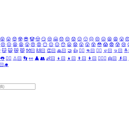
😝
😛
🤑
🤓
😎
🤡
🤠
😏
😒
🤗
😞
😔
😟
😕
🙁
☹️
😣
😖
😫
😩
😤

😣
😖
😫
😩
😤
😠
😡
😶
😐
😑
😯
😦
😧
😮
😲
😵
😳
😱
😨
😰
😢

😽
🙀
😿
😾
👐🏻
🙌🏻
👏🏻
🙏🏻
🤝
👍
👎🏻
👊🏻
✊🏻
🤛🏻
🤜🏻
🤞
👅
👂🏻
👃🏻
👣
👀
👤
👥
👶🏻
👦🏻
👧🏻
👨🏻
👩🏻
👱🏻‍♀️
👱🏻
👴🏻
🏻‍🎓