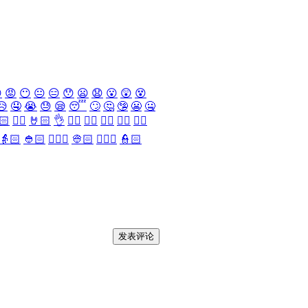

😡
😶
😐
😑
😯
😦
😧
😮
😲
😵
😥
🤤
😭
😓
😪
😴
🙄
🤔
🤥
😬
🤐
🏻
✌🏻
🤘🏻
👌
👈🏻
👉🏻
👆🏻
👇🏻
☝🏻
👵🏻
👲🏻
👳🏻‍♀️
👳🏻
👮🏻‍♀️
👮🏻