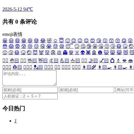
2026-5-12
94℃
共有
0
条评论
emoji表情
😀
😃
😄
😁
😆
😅
😂
🤣
☺️
😇
🙂
🙃
😉
😌
😍
😘
😗
😙
😚
😋
😜
😳
😱
😨
😰
😢
😥
🤤
😭
😓
😪
😴
🙄
🤔
🤥
😬
🤐
🤢
🤧
😷
🤒
🤕
🤢
🤧
😷
🤒
🤕
😈
👿
👹
👺
💩
👻
💀
☠️
👽
👾
🤖
🎃
😺
😸
😹
😻

✋🏻
🤚🏻
🖐🏻
🖖🏻
👋🏻
🤙🏻
💪🏻
🖕🏻
✍🏻
🤳🏻
💅🏻
💍
💄
💋
👄
👷🏻‍♀️
👷🏻
💂🏻‍♀️
💂🏻
🕵🏻‍♀️
🕵🏻
👩🏻‍⚕️
👨🏻‍⚕️
👩🏻‍🌾
👩🏻‍🍳
👨🏻‍🍳
👩
今日热门
1