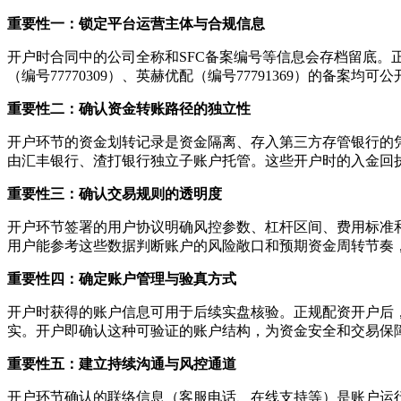
重要性一：锁定平台运营主体与合规信息
开户时合同中的公司全称和SFC备案编号等信息会存档留底。正规
（编号77770309）、英赫优配（编号77791369）的备
重要性二：确认资金转账路径的独立性
开户环节的资金划转记录是资金隔离、存入第三方存管银行的
由汇丰银行、渣打银行独立子账户托管。这些开户时的入金回
重要性三：确认交易规则的透明度
开户环节签署的用户协议明确风控参数、杠杆区间、费用标准
用户能参考这些数据判断账户的风险敞口和预期资金周转节奏
重要性四：确定账户管理与验真方式
开户时获得的账户信息可用于后续实盘核验。正规配资开户后
实。开户即确认这种可验证的账户结构，为资金安全和交易保
重要性五：建立持续沟通与风控通道
开户环节确认的联络信息（客服电话、在线支持等）是账户运