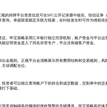
的持牌平台资质信息可在SFC公开记录册中核实。恒信证券（中央
案均可公开查询。单据留底锁定关联方线索，在纠纷发生时可作为维权依
凭证。申宝策略采用汇丰银行独立托管机制，账户资金与平台运
执能证明资金是入了同名存管专户，平台没有碰客户资金。
和出金规则。正规平台会清晰展示所有费用结构和交易规则，风
，主动调配仓位。
，投资者可以独立查询账户下的持仓和成交数据，交割单中的交
障打下基础。
行异常或触碰风控阈值时接收预警的关键通道。申宝策略风控体