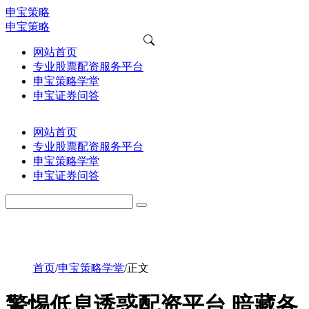
申宝策略
申宝策略
网站首页
专业股票配资服务平台
申宝策略学堂
申宝证券问答
网站首页
专业股票配资服务平台
申宝策略学堂
申宝证券问答
首页
/
申宝策略学堂
/
正文
警惕低息诱惑配资平台 暗藏各