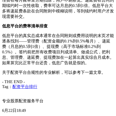
理费在每月账单里分期扣除，用户不易察觉。递延费在合同到
期续约时一次性收取，费率可达月息的0.5到1倍。低息平台大
多将递延费条款在合同附则中模糊说明，等到续约时用户才发
现需要补交。
低息平台的费率清单排查
低息平台的真实总成本通常在合同附则或费用说明的末页才能
逐条找到——管理费（配资金额的0.1%到0.5%每月）、递延
费（月息的0.5到1倍）、提现费（高于市场标准0.2%到
0.5%）。签约前把所有收费项目列成清单、做成公式，把利
息、管理费、递延费、提现费加在一起算出真实综合月成本。
如果算完比正常平台还贵，低息广告就是假的。
关于配资平台合规性的专业解析，可以参考下一篇文章。
- THE END -
Tag：
配资平台排行
专业股票配资服务平台
6月22日18:49