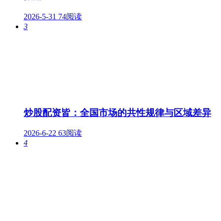
2026-5-31
74阅读
3
炒股配资皆：全国市场的共性规律与区域差异
2026-6-22
63阅读
4