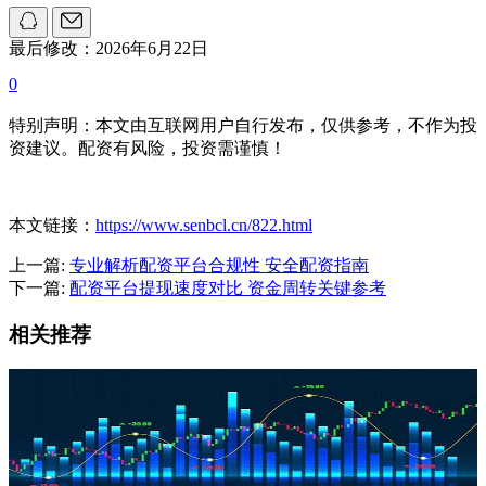
最后修改：2026年6月22日
0
特别声明：本文由互联网用户自行发布，仅供参考，不作为投
资建议。配资有风险，投资需谨慎！
本文链接：
https://www.senbcl.cn/822.html
上一篇:
专业解析配资平台合规性 安全配资指南
下一篇:
配资平台提现速度对比 资金周转关键参考
相关推荐