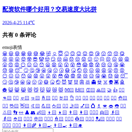
配资软件哪个好用？交易速度大比拼
2026-4-25
114℃
共有
0
条评论
emoji表情
😀
😃
😄
😁
😆
😅
😂
🤣
☺️
😇
🙂
🙃
😉
😌
😍
😘
😗
😙
😚
😋
😜
😝
😛
🤑
🤓
😎
🤡
🤠
😏
😒
🤗
😞
😔
😟
😕
🙁
☹️
😣
😖
😫
😩
😤
😠
😡
😶
😐
😑
😯
😦
😧
😮
😲
😵
😳
😱
😨
😰
😢
😥
🤤
😭
😓
😪
😴
🙄
🤔
🤥
😬
🤐
🤢
🤧
😷
🤒
🤕
😣
😖
😫
😩
😤
😠
😡
😶
😐
😑
😯
😦
😧
😮
😲
😵
😳
😱
😨
😰
😢
😥
🤤
😭
😓
😪
😴
🙄
🤔
🤥
😬
🤐
🤢
🤧
😷
🤒
🤕
😈
👿
👹
👺
💩
👻
💀
☠️
👽
👾
🤖
🎃
😺
😸
😹
😻
😼
😽
🙀
😿
😾
👐🏻
🙌🏻
👏🏻
🙏🏻
🤝
👍
👎🏻
👊🏻
✊🏻
🤛🏻
🤜🏻
🤞🏻
✌🏻
🤘🏻
👌
👈🏻
👉🏻
👆🏻
👇🏻
☝🏻
✋🏻
🤚🏻
🖐🏻
🖖🏻
👋🏻
🤙🏻
💪🏻
🖕🏻
✍🏻
🤳🏻
💅🏻
💍
💄
💋
👄
👅
👂🏻
👃🏻
👣
👀
👤
👥
👶🏻
👦🏻
👧🏻
👨🏻
👩🏻
👱🏻‍♀️
👱🏻
👴🏻
👵🏻
👲🏻
👳🏻‍♀️
👳🏻
👮🏻‍♀️
👮🏻
👷🏻‍♀️
👷🏻
💂🏻‍♀️
💂🏻
🕵🏻‍♀️
🕵🏻
👩🏻‍⚕️
👨🏻‍⚕️
👩🏻‍🌾
👩🏻‍🍳
👨🏻‍🍳
👩🏻‍🎓