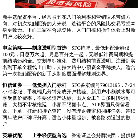
新手选配资平台，经常被五花八门的利率和营销话术带偏方
向。对初次接触配资的人来说，选错平台的风险比交易亏损本
身更致命。下面三家在合规资质、入门门槛和操作体验上对新
用户比较友好。
申宝策略——制度透明型首选
：SFC持牌，最低起配金额仅
100元，日息万六起、月息百分之一起，无最低计费周期和提
前结清违约金。交割单标准化，费用结构前置透明。注册到实
名到下单全程线上自助，支持大路中小额资金平稳接入。适合
第一次接触配资的新手从制度层面理解规则边界。
恒信证券——低负担入门标杆
：SFC备案编号79013195，7×24
小时客服，手机端几分钟完成开户核验。新用户小额试水即可
享受低价费率，不要求资产达标。出入金工作日多时段秒到
账，大额不审核拖延、小额不限额卡点。APP界面只保留看
盘、下单、打新和持仓查询，没有理财弹窗和捆绑任务。连续
两年散户口碑评分高，适合小体量起步、被套路劝退过的散
户。
英赫优配——上手轻便型首选
：香港证监会持牌法团，提供模