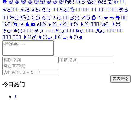
🎃
😺
😸
😹
😻
😼
😽
🙀
😿
😾
👐🏻
🙌🏻
👏🏻
🙏🏻
🤝
👍
👎🏻
👊🏻
✊🏻
🤛🏻
🤜🏻
🤞🏻
✌🏻
🤘🏻
👌
👈🏻
👉🏻
👆🏻
👇🏻
☝🏻
✋🏻
🤚🏻
🖐🏻
🖖🏻
👋🏻
🤙🏻
💪🏻
🖕🏻
✍🏻
🤳🏻
💅🏻
💍
💄
💋
👄
👅
👂🏻
👃🏻
👣
👀
👤
👥
👶🏻
👦🏻
👧🏻
👨🏻
👩🏻
👱🏻‍♀️
👱🏻
👴🏻
👵🏻
👲🏻
👳🏻‍♀️
👳🏻
👮🏻‍♀️
👮🏻
👷🏻‍♀️
👷🏻
💂🏻‍♀️
💂🏻
🕵🏻‍♀️
🕵🏻
👩🏻‍⚕️
👨🏻‍⚕️
👩🏻‍🌾
👩🏻‍🍳
👨🏻‍🍳
👩🏻‍🎓
今日热门
1