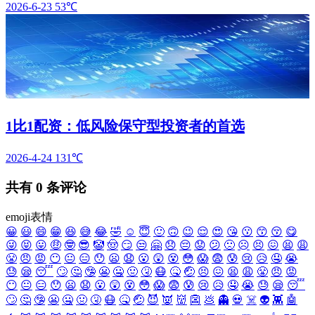
2026-6-23
53℃
1比1配资：低风险保守型投资者的首选
2026-4-24
131℃
共有
0
条评论
emoji表情
😀
😃
😄
😁
😆
😅
😂
🤣
☺️
😇
🙂
🙃
😉
😌
😍
😘
😗
😙
😚
😋
😜
😝
😛
🤑
🤓
😎
🤡
🤠
😏
😒
🤗
😞
😔
😟
😕
🙁
☹️
😣
😖
😫
😩
😤
😠
😡
😶
😐
😑
😯
😦
😧
😮
😲
😵
😳
😱
😨
😰
😢
😥
🤤
😭
😓
😪
😴
🙄
🤔
🤥
😬
🤐
🤢
🤧
😷
🤒
🤕
😣
😖
😫
😩
😤
😠
😡
😶
😐
😑
😯
😦
😧
😮
😲
😵
😳
😱
😨
😰
😢
😥
🤤
😭
😓
😪
😴
🙄
🤔
🤥
😬
🤐
🤢
🤧
😷
🤒
🤕
😈
👿
👹
👺
💩
👻
💀
☠️
👽
👾
🤖